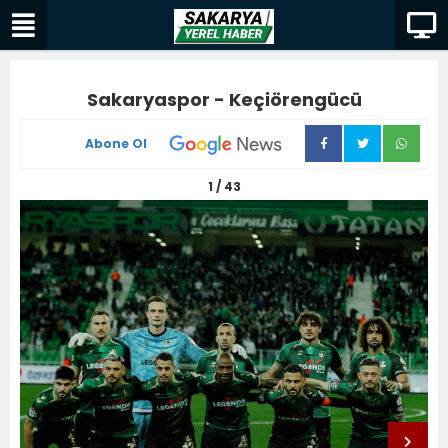
Sakaryaspor - Keçiörengücü
Abone Ol
1 / 43