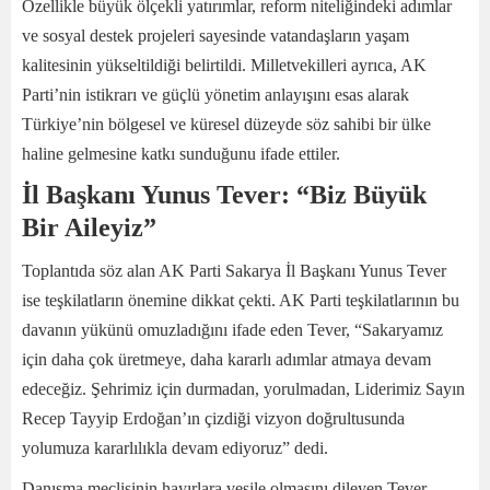
Özellikle büyük ölçekli yatırımlar, reform niteliğindeki adımlar
ve sosyal destek projeleri sayesinde vatandaşların yaşam
kalitesinin yükseltildiği belirtildi. Milletvekilleri ayrıca, AK
Parti’nin istikrarı ve güçlü yönetim anlayışını esas alarak
Türkiye’nin bölgesel ve küresel düzeyde söz sahibi bir ülke
haline gelmesine katkı sunduğunu ifade ettiler.
İl Başkanı Yunus Tever: “Biz Büyük
Bir Aileyiz”
Toplantıda söz alan AK Parti Sakarya İl Başkanı Yunus Tever
ise teşkilatların önemine dikkat çekti. AK Parti teşkilatlarının bu
davanın yükünü omuzladığını ifade eden Tever, “Sakaryamız
için daha çok üretmeye, daha kararlı adımlar atmaya devam
edeceğiz. Şehrimiz için durmadan, yorulmadan, Liderimiz Sayın
Recep Tayyip Erdoğan’ın çizdiği vizyon doğrultusunda
yolumuza kararlılıkla devam ediyoruz” dedi.
Danışma meclisinin hayırlara vesile olmasını dileyen Tever,