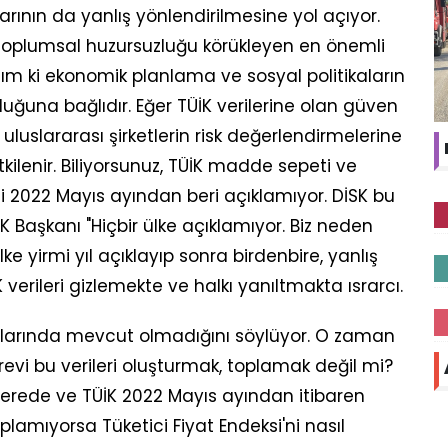
nın da yanlış yönlendirilmesine yol açıyor.
ı, toplumsal huzursuzluğu körükleyen en önemli
ım ki ekonomik planlama ve sosyal politikaların
luğuna bağlıdır. Eğer TÜİK verilerine olan güven
uluslararası şirketlerin risk değerlendirmelerine
ilenir. Biliyorsunuz, TÜİK madde sepeti ve
i 2022 Mayıs ayından beri açıklamıyor. DİSK bu
 Başkanı "Hiçbir ülke açıklamıyor. Biz neden
lke yirmi yıl açıklayıp sonra birdenbire, yanlış
 verileri gizlemekte ve halkı yanıltmakta ısrarcı.
rumlarında mevcut olmadığını söylüyor. O zaman
revi bu verileri oluşturmak, toplamak değil mi?
nerede ve TÜİK 2022 Mayıs ayından itibaren
amıyorsa Tüketici Fiyat Endeksi'ni nasıl