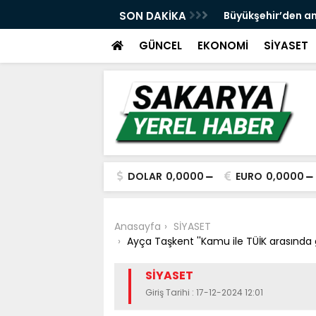
 ve spor yatırımlarını hayata geçirmeye
SON DAKİKA
Büyükşehir’den an
GÜNCEL
EKONOMİ
SİYASET
DOLAR
0,0000
EURO
0,0000
Anasayfa
SİYASET
Ayça Taşkent ''Kamu ile TÜİK arasında g
SİYASET
Giriş Tarihi : 17-12-2024 12:01