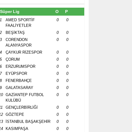
Süper Lig
O
P
1
AMED SPORTİF
0
0
FAALİYETLER
2
BEŞİKTAŞ
0
0
3
CORENDON
0
0
ALANYASPOR
4
ÇAYKUR RİZESPOR
0
0
5
ÇORUM
0
0
6
ERZURUMSPOR
0
0
7
EYÜPSPOR
0
0
8
FENERBAHÇE
0
0
9
GALATASARAY
0
0
10
GAZİANTEP FUTBOL
0
0
KULÜBÜ
11
GENÇLERBİRLİĞİ
0
0
12
GÖZTEPE
0
0
13
İSTANBUL BAŞAKŞEHİR
0
0
14
KASIMPAŞA
0
0