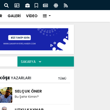
ılarının zamana karşı yarışı faciaların önüne geçti
Serd
ve Eğ
R
GALERİ
VİDEO
KÖŞE
YAZARLARI
TÜMÜ
SELÇUK ÖNER
Bu Şehir Kimin?
UTKU KAYNAR