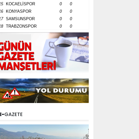
15
KOCAELİSPOR
0
0
16
KONYASPOR
0
0
17
SAMSUNSPOR
0
0
18
TRABZONSPOR
0
0
E-
GAZETE