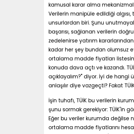
kamusal karar alma mekanizmaları
Verilerin manipüle edildiği algıs
unsurlardan biri. Şunu unutmayal
başarısı, sağlanan verilerin doğru
zedelenirse yatırım kararlarından 
kadar her şey bundan olumsuz etk
ortalama madde fiyatları listesin
konuda dava açtı ve kazandı. TÜİK
açıklayalım?" diyor. İyi de hangi ü
anlaşılır diye vazgeçti? Fakat TÜİK
İşin tuhafı, TÜİK bu verilerin ku
şunu sormak gerekiyor: TÜİK'in gö
Eğer bu veriler kurumda değilse 
ortalama madde fiyatlarını hesapl