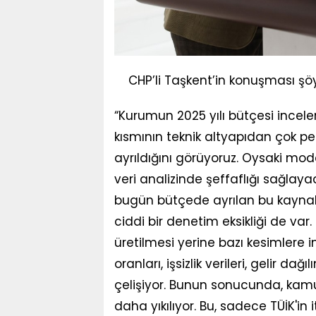
CHP’li Taşkent’in konuşması şöy
“Kurumun 2025 yılı bütçesi incele
kısmının teknik altyapıdan çok p
ayrıldığını görüyoruz. Oysaki moder
veri analizinde şeffaflığı sağlay
bugün bütçede ayrılan bu kaynakl
ciddi bir denetim eksikliği de var.
üretilmesi yerine bazı kesimlere i
oranları, işsizlik verileri, gelir da
çelişiyor. Bunun sonucunda, kamu
daha yıkılıyor. Bu, sadece TÜİK'i