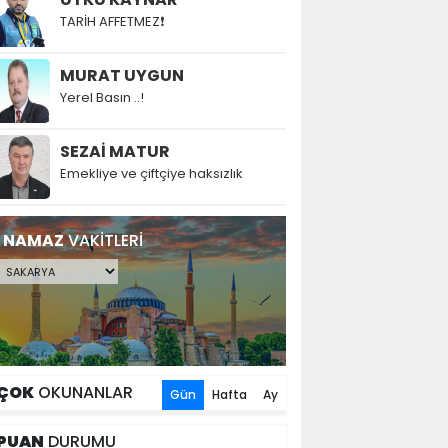
TARİH AFFETMEZ❗
MURAT UYGUN
Yerel Basın ..!
SEZAİ MATUR
Emekliye ve çiftçiye haksızlık
NAMAZ
VAKİTLERİ
ÇOK
OKUNANLAR
Gün
Hafta
Ay
PUAN
DURUMU