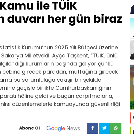
'Kamu ile TÜİK
 duvarı her gün biraz
tatistik Kurumu’nun 2025 Yılı Bütçesi üzerine
Sakarya Milletvekili Ayça Taşkent, “TÜİK, ünlü
i, ilgilendiği kurumların başında geliyor çünkü
arın cebine girecek paradan, mutfağına girecek
ama bu sorumluluğa yakışır bir şekilde
temine geçişle birlikte Cumhurbaşkanlığının
n aparatı hâline geldi ve bugün çarpıtmalarla,
yanlısı düzenlemelerle kamuoyunda güvenilirliği
Abone Ol