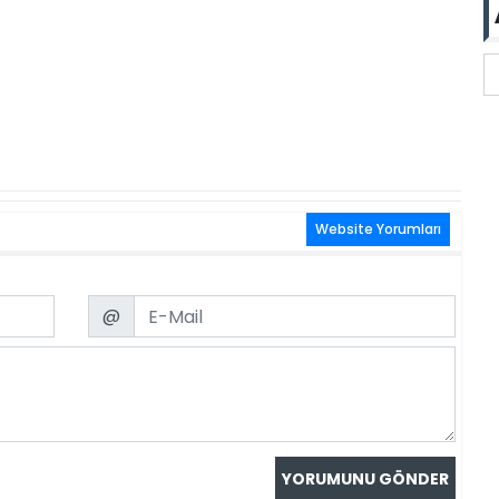
Website Yorumları
Email
@