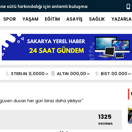
ne sütü farkındalığı için anlamlı buluşma
Ateş savaşç
SPOR
YAŞAM
EĞİTİM
ASAYİŞ
SAĞLIK
YAZARLA
STERLIN
0,0000
ALTIN
000,00
BİST
00.000
üven duvarı her gün biraz daha yıkılıyor''
1325
OKUNMA