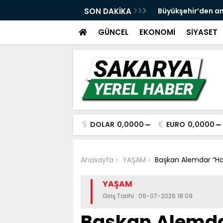
 ve spor yatırımlarını hayata geçirmeye
SON DAKİKA
Büyükşehir’den an
GÜNCEL
EKONOMİ
SİYASET
DOLAR
0,0000
EURO
0,0000
Anasayfa
YAŞAM
Başkan Alemdar “Har
YAŞAM
Giriş Tarihi : 06-07-2026 18:09
Başkan Alemda