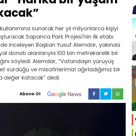
ıkacak”
kullanımına sunarak her yıl milyonlarca kişiyi
uşturacak Sapanca Park Projesi'nin ilk etabı
erinde inceleyen Başkan Yusuf Alemdar, yakında
yal donatı alanlarıyla 100 bin metrekarelik bir
nı söyledi. Alemdar, “Vatandaşın yürüyüş
let sürdüğü ve misafirlerimizi ağırladığımız bir
a değer katacak” dedi.
Abone Ol