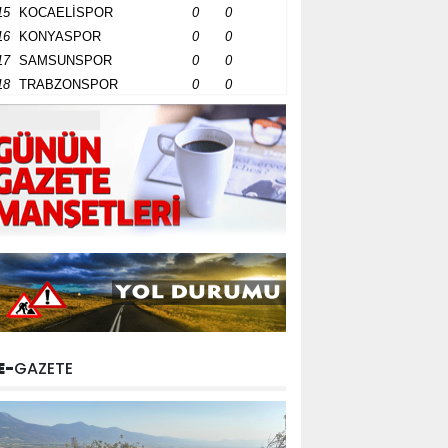
15
KOCAELİSPOR
0
0
16
KONYASPOR
0
0
17
SAMSUNSPOR
0
0
18
TRABZONSPOR
0
0
E-
GAZETE