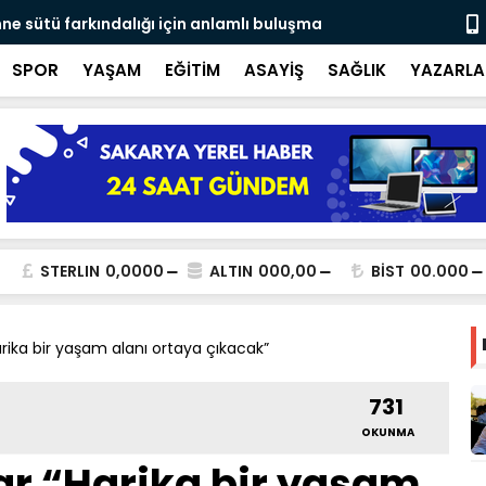
ne sütü farkındalığı için anlamlı buluşma
Ateş savaşç
SPOR
YAŞAM
EĞİTİM
ASAYİŞ
SAĞLIK
YAZARLA
STERLIN
0,0000
ALTIN
000,00
BİST
00.000
ika bir yaşam alanı ortaya çıkacak”
731
OKUNMA
r “Harika bir yaşam