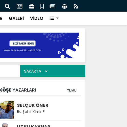
ılarının zamana karşı yarışı faciaların önüne geçti
Serd
ve Eğ
R
GALERİ
VİDEO
KÖŞE
YAZARLARI
TÜMÜ
SELÇUK ÖNER
Bu Şehir Kimin?
UTKU KAYNAR