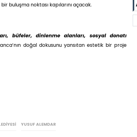
 bir buluşma noktası kapılarını açacak.
ları, büfeler, dinlenme alanları, sosyal donatı
nca’nın doğal dokusunu yansıtan estetik bir proje
EDIYESI
YUSUF ALEMDAR