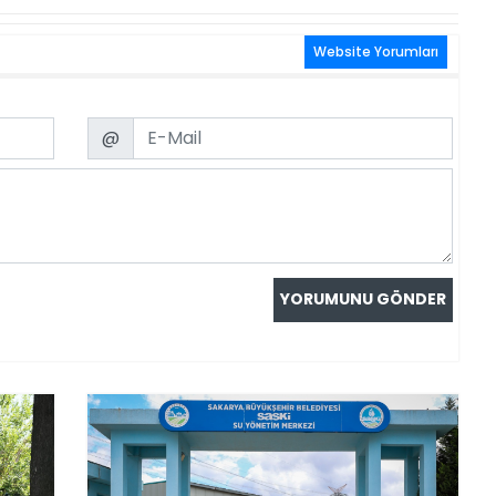
Website Yorumları
Email
@