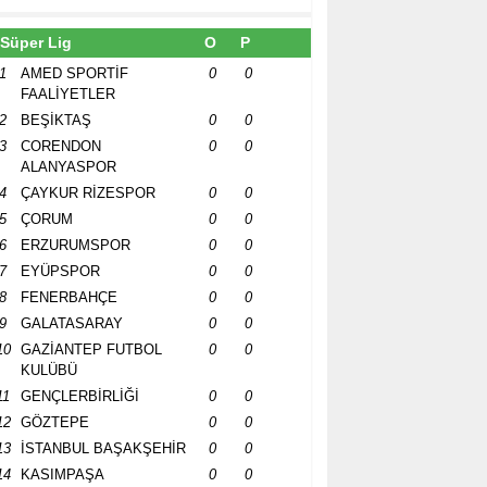
Süper Lig
O
P
1
AMED SPORTİF
0
0
FAALİYETLER
2
BEŞİKTAŞ
0
0
3
CORENDON
0
0
ALANYASPOR
4
ÇAYKUR RİZESPOR
0
0
5
ÇORUM
0
0
6
ERZURUMSPOR
0
0
7
EYÜPSPOR
0
0
8
FENERBAHÇE
0
0
9
GALATASARAY
0
0
10
GAZİANTEP FUTBOL
0
0
KULÜBÜ
11
GENÇLERBİRLİĞİ
0
0
12
GÖZTEPE
0
0
13
İSTANBUL BAŞAKŞEHİR
0
0
14
KASIMPAŞA
0
0