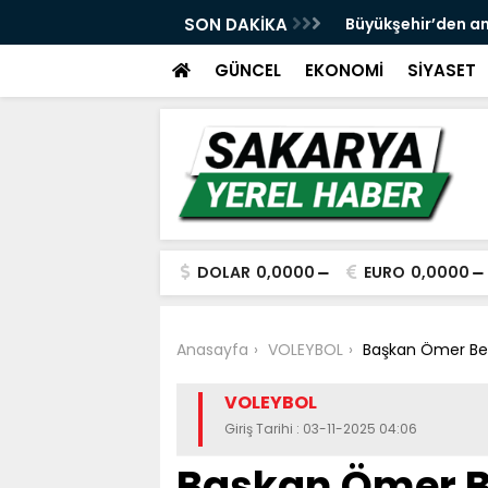
 ve spor yatırımlarını hayata geçirmeye
SON DAKİKA
Büyükşehir’den an
GÜNCEL
EKONOMİ
SİYASET
DOLAR
0,0000
EURO
0,0000
Anasayfa
VOLEYBOL
Başkan Ömer Bek
VOLEYBOL
Giriş Tarihi : 03-11-2025 04:06
Başkan Ömer B