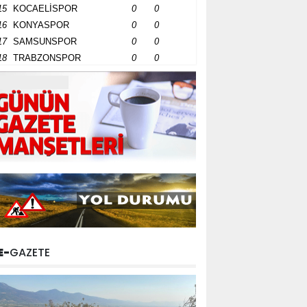
15
KOCAELİSPOR
0
0
16
KONYASPOR
0
0
17
SAMSUNSPOR
0
0
18
TRABZONSPOR
0
0
E-
GAZETE