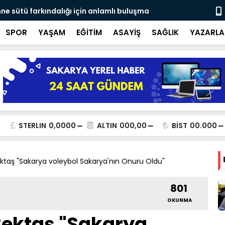
ne sütü farkındalığı için anlamlı buluşma
Ateş savaşç
SPOR
YAŞAM
EĞİTİM
ASAYİŞ
SAĞLIK
YAZARLA
STERLIN
0,0000
ALTIN
000,00
BİST
00.000
taş "Sakarya voleybol Sakarya'nın Onuru Oldu"
801
OKUNMA
ektaş "Sakarya