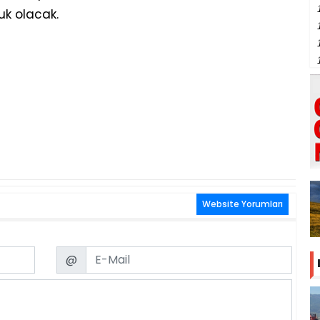
uk olacak.
Website Yorumları
Email
@