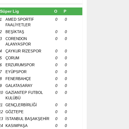
Süper Lig
O
P
1
AMED SPORTİF
0
0
FAALİYETLER
2
BEŞİKTAŞ
0
0
3
CORENDON
0
0
ALANYASPOR
4
ÇAYKUR RİZESPOR
0
0
5
ÇORUM
0
0
6
ERZURUMSPOR
0
0
7
EYÜPSPOR
0
0
8
FENERBAHÇE
0
0
9
GALATASARAY
0
0
10
GAZİANTEP FUTBOL
0
0
KULÜBÜ
11
GENÇLERBİRLİĞİ
0
0
12
GÖZTEPE
0
0
13
İSTANBUL BAŞAKŞEHİR
0
0
14
KASIMPAŞA
0
0