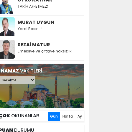
TARİH AFFETMEZ❗
MURAT UYGUN
Yerel Basın ..!
SEZAİ MATUR
Emekliye ve çiftçiye haksızlık
NAMAZ
VAKİTLERİ
ÇOK
OKUNANLAR
Gün
Hafta
Ay
PUAN
DURUMU