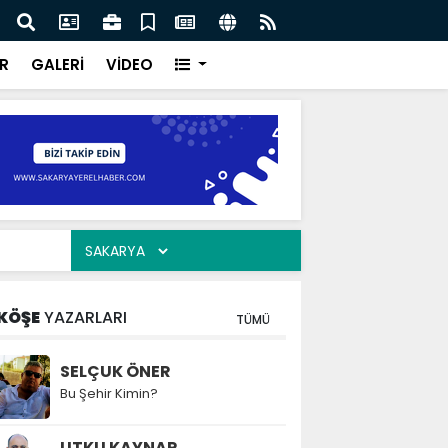
ılarının zamana karşı yarışı faciaların önüne geçti
Serd
ve Eğ
R
GALERİ
VİDEO
KÖŞE
YAZARLARI
TÜMÜ
SELÇUK ÖNER
Bu Şehir Kimin?
UTKU KAYNAR