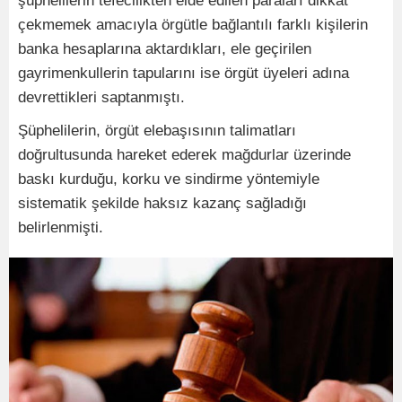
şüphelilerin tefecilikten elde edilen paraları dikkat
çekmemek amacıyla örgütle bağlantılı farklı kişilerin
banka hesaplarına aktardıkları, ele geçirilen
gayrimenkullerin tapularını ise örgüt üyeleri adına
devrettikleri saptanmıştı.
Şüphelilerin, örgüt elebaşısının talimatları
doğrultusunda hareket ederek mağdurlar üzerinde
baskı kurduğu, korku ve sindirme yöntemiyle
sistematik şekilde haksız kazanç sağladığı
belirlenmişti.