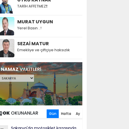
TARİH AFFETMEZ❗
MURAT UYGUN
Yerel Basın ..!
SEZAİ MATUR
Emekliye ve çiftçiye haksızlık
NAMAZ
VAKİTLERİ
ÇOK
OKUNANLAR
Gün
Hafta
Ay
Sakarya'da motosiklet kazasında