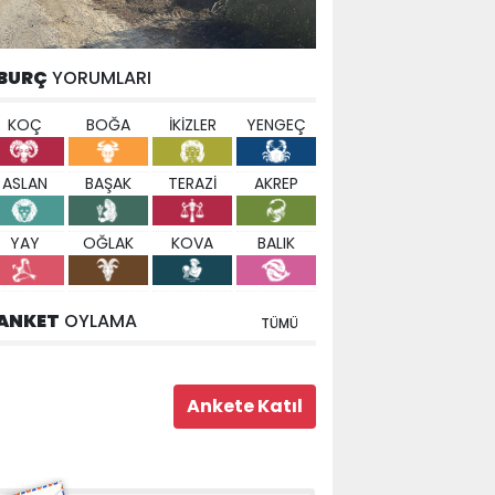
BURÇ
YORUMLARI
KOÇ
BOĞA
İKİZLER
YENGEÇ
ASLAN
BAŞAK
TERAZİ
AKREP
YAY
OĞLAK
KOVA
BALIK
ANKET
OYLAMA
TÜMÜ