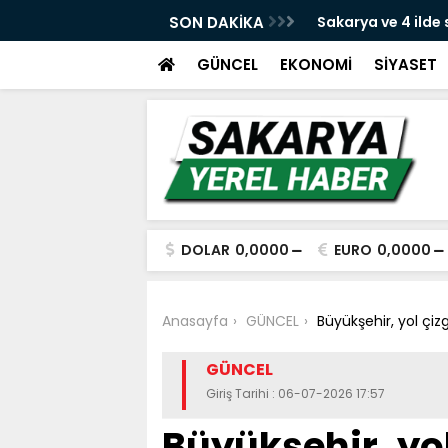
e yeni dava açıldı
SON DAKİKA
Sakarya ve 4 ilde
yakalandı
GÜNCEL
EKONOMİ
SİYASET
DOLAR
0,0000
EURO
0,0000
Anasayfa
GÜNCEL
Büyükşehir, yol çiz
GÜNCEL
Giriş Tarihi : 06-07-2026 17:57
Büyükşehir, yol