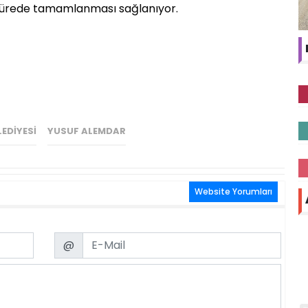
 sürede tamamlanması sağlanıyor.
EDIYESI
YUSUF ALEMDAR
Website Yorumları
Email
@