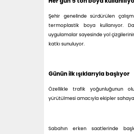
Her gün 5 ton boya kullanılıy
Şehir genelinde sürdürülen çalı
termoplastik boya kullanıyor. D
uygulamalar sayesinde yol çizgilerini
katkı sunuluyor.
Günün ilk ışıklarıyla başlıyor
Özellikle trafik yoğunluğunun o
yürütülmesi amacıyla ekipler sahaya gü
Sabahın erken saatlerinde başla