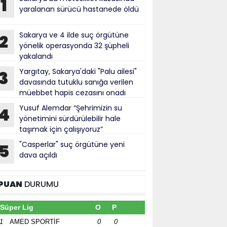
1
yaralanan sürücü hastanede öldü
Sakarya ve 4 ilde suç örgütüne
2
yönelik operasyonda 32 şüpheli
yakalandı
Yargıtay, Sakarya'daki "Palu ailesi"
3
davasında tutuklu sanığa verilen
müebbet hapis cezasını onadı
Yusuf Alemdar “Şehrimizin su
4
yönetimini sürdürülebilir hale
taşımak için çalışıyoruz”
"Casperlar" suç örgütüne yeni
5
dava açıldı
PUAN
DURUMU
Süper Lig
O
P
1
AMED SPORTİF
0
0