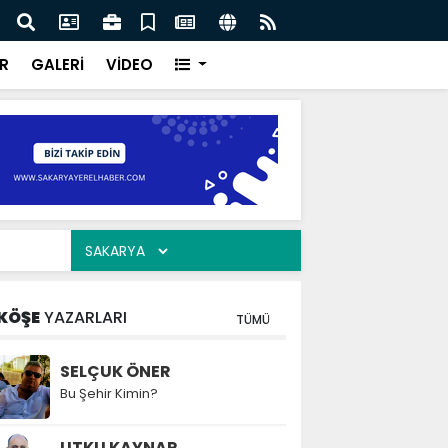
ar “Şehrimizin su yönetimini sürdürülebilir hale taşımak
Saka
oruz”
kavu
R
GALERİ
VİDEO
KÖŞE
YAZARLARI
TÜMÜ
SELÇUK ÖNER
Bu Şehir Kimin?
UTKU KAYNAR