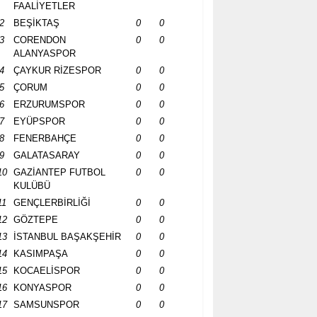
FAALİYETLER
2
BEŞİKTAŞ
0
0
3
CORENDON
0
0
ALANYASPOR
4
ÇAYKUR RİZESPOR
0
0
5
ÇORUM
0
0
6
ERZURUMSPOR
0
0
7
EYÜPSPOR
0
0
8
FENERBAHÇE
0
0
9
GALATASARAY
0
0
10
GAZİANTEP FUTBOL
0
0
KULÜBÜ
11
GENÇLERBİRLİĞİ
0
0
12
GÖZTEPE
0
0
13
İSTANBUL BAŞAKŞEHİR
0
0
14
KASIMPAŞA
0
0
15
KOCAELİSPOR
0
0
16
KONYASPOR
0
0
17
SAMSUNSPOR
0
0