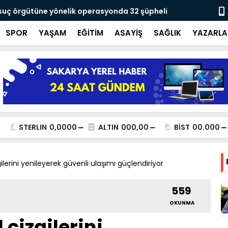
 suç örgütüne yönelik operasyonda 32 şüpheli
Yusuf Alemd
için çalışıy
SPOR
YAŞAM
EĞİTİM
ASAYİŞ
SAĞLIK
YAZARLA
STERLIN
0,0000
ALTIN
000,00
BİST
00.000
gilerini yenileyerek güvenli ulaşımı güçlendiriyor
559
OKUNMA
 çizgilerini