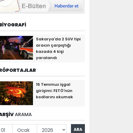
BİYOGRAFİ
Sakarya'da 2 SUV tipi
aracın çarpıştığı
kazada 4 kişi
yaralandı
RÖPORTAJLAR
15 Temmuz işgal
girişimi: FETÖ'nün
kodlarını okumak
ARŞİV
ARAMA