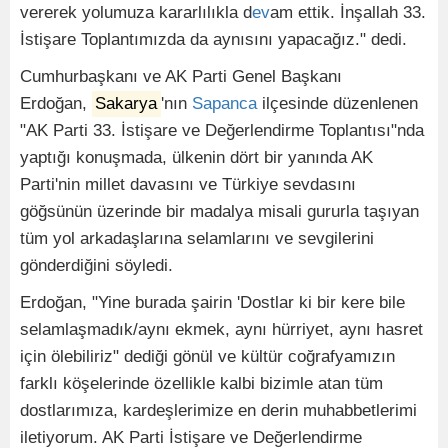
vererek yolumuza kararlılıkla d
ev
am ettik. İnşallah 33.
İstişare Toplantımızda da aynısını yapacağız." dedi.
Cumhurbaşkanı ve AK Parti Genel Başkanı
Erdoğan,
Sakarya
'nın
Sapanca
ilçesinde düzenlenen
"AK Parti 33. İstişare ve Değerlendirme Toplantısı"nda
yaptığı konuşmada, ülkenin dört bir yanında AK
Parti'nin millet davasını ve Türkiye sevdasını
göğsünün üzerinde bir madalya misali gururla taşıyan
tüm yol arkadaşlarına selamlarını ve sevgilerini
gönderdiğini söyledi.
Erdoğan, "Yine burada şairin 'Dostlar ki bir kere bile
selamlaşmadık/aynı ekmek, aynı hürriyet, aynı hasret
için ölebiliriz" dediği gönül ve kültür coğrafyamızın
farklı köşelerinde özellikle kalbi bizimle atan tüm
dostlarımıza, kardeşlerimize en derin muhabbetlerimi
iletiyorum. AK Parti İstişare ve Değerlendirme