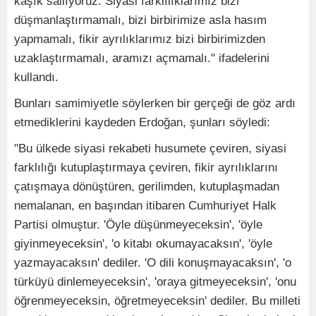
kaşık sallıyoruz. Siyasi farklılıklarımız bizi
düşmanlaştırmamalı, bizi birbirimize asla hasım
yapmamalı, fikir ayrılıklarımız bizi birbirimizden
uzaklaştırmamalı, aramızı açmamalı." ifadelerini
kullandı.
Bunları samimiyetle söylerken bir gerçeği de göz ardı
etmediklerini kaydeden Erdoğan, şunları söyledi:
"Bu ülkede siyasi rekabeti husumete çeviren, siyasi
farklılığı kutuplaştırmaya çeviren, fikir ayrılıklarını
çatışmaya dönüştüren, gerilimden, kutuplaşmadan
nemalanan, en başından itibaren Cumhuriyet Halk
Partisi olmuştur. 'Öyle düşünmeyeceksin', 'öyle
giyinmeyeceksin', 'o kitabı okumayacaksın', 'öyle
yazmayacaksın' dediler. 'O dili konuşmayacaksın', 'o
türküyü dinlemeyeceksin', 'oraya gitmeyeceksin', 'onu
öğrenmeyeceksin, öğretmeyeceksin' dediler. Bu milleti