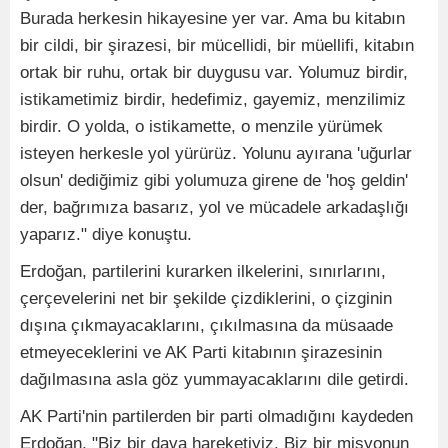
Burada herkesin hikayesine yer var. Ama bu kitabın
bir cildi, bir şirazesi, bir mücellidi, bir müellifi, kitabın
ortak bir ruhu, ortak bir duygusu var. Yolumuz birdir,
istikametimiz birdir, hedefimiz, gayemiz, menzilimiz
birdir. O yolda, o istikamette, o menzile yürümek
isteyen herkesle yol yürürüz. Yolunu ayırana 'uğurlar
olsun' dediğimiz gibi yolumuza girene de 'hoş geldin'
der, bağrımıza basarız, yol ve mücadele arkadaşlığı
yaparız." diye konuştu.
Erdoğan, partilerini kurarken ilkelerini, sınırlarını,
çerçevelerini net bir şekilde çizdiklerini, o çizginin
dışına çıkmayacaklarını, çıkılmasına da müsaade
etmeyeceklerini ve AK Parti kitabının şirazesinin
dağılmasına asla göz yummayacaklarını dile getirdi.
AK Parti'nin partilerden bir parti olmadığını kaydeden
Erdoğan, "Biz bir dava hareketiyiz. Biz bir misyonun