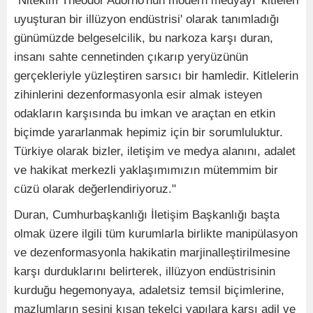
"Nitekim Theodor Adorno'nun modern medyayı 'kitleleri
uyuşturan bir illüzyon endüstrisi' olarak tanımladığı
günümüzde belgeselcilik, bu narkoza karşı duran,
insanı sahte cennetinden çıkarıp yeryüzünün
gerçekleriyle yüzleştiren sarsıcı bir hamledir. Kitlelerin
zihinlerini dezenformasyonla esir almak isteyen
odakların karşısında bu imkan ve araçtan en etkin
biçimde yararlanmak hepimiz için bir sorumluluktur.
Türkiye olarak bizler, iletişim ve medya alanını, adalet
ve hakikat merkezli yaklaşımımızın mütemmim bir
cüzü olarak değerlendiriyoruz."
Duran, Cumhurbaşkanlığı İletişim Başkanlığı başta
olmak üzere ilgili tüm kurumlarla birlikte manipülasyon
ve dezenformasyonla hakikatin marjinalleştirilmesine
karşı durduklarını belirterek, illüzyon endüstrisinin
kurduğu hegemonyaya, adaletsiz temsil biçimlerine,
mazlumların sesini kısan tekelci yapılara karşı adil ve