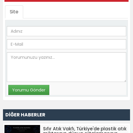
Site
DİĞER HABERLER
Sıfır Atık Vakfı, Türkiye'de plastik atık