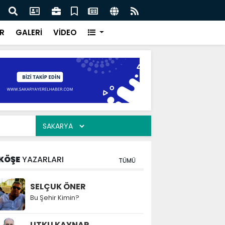
ılarının zamana karşı yarışı faciaların önüne geçti
Serd
ve Eğ
R
GALERİ
VİDEO
KÖŞE
YAZARLARI
TÜMÜ
SELÇUK ÖNER
Bu Şehir Kimin?
UTKU KAYNAR