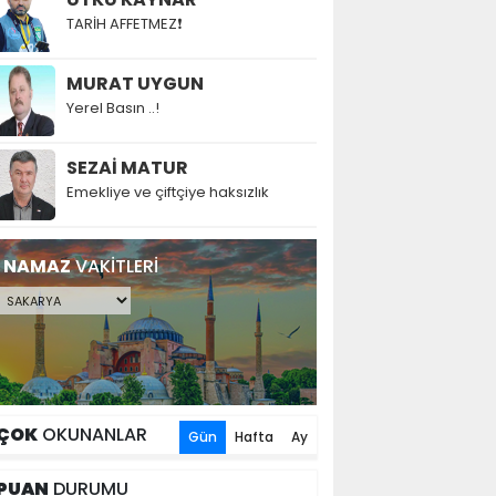
TARİH AFFETMEZ❗
MURAT UYGUN
Yerel Basın ..!
SEZAİ MATUR
Emekliye ve çiftçiye haksızlık
NAMAZ
VAKİTLERİ
ÇOK
OKUNANLAR
Gün
Hafta
Ay
PUAN
DURUMU