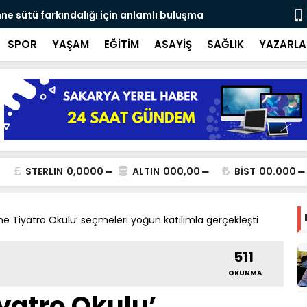
ne sütü farkındalığı için anlamlı buluşma
Ateş savaşç
SPOR
YAŞAM
EĞİTİM
ASAYİŞ
SAĞLIK
YAZARLA
STERLIN
0,0000
ALTIN
000,00
BİST
00.000
e Tiyatro Okulu’ seçmeleri yoğun katılımla gerçekleşti
511
OKUNMA
yatro Okulu’