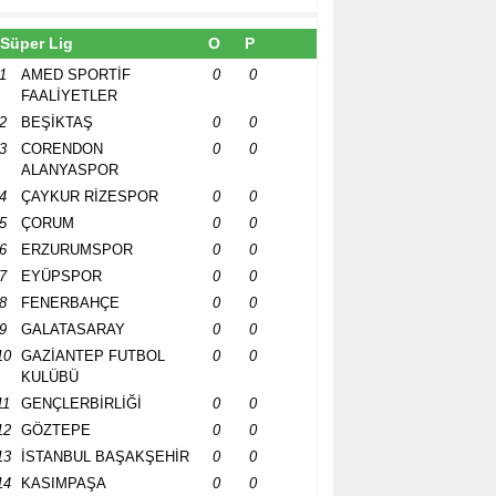
Süper Lig
O
P
1
AMED SPORTİF
0
0
FAALİYETLER
2
BEŞİKTAŞ
0
0
3
CORENDON
0
0
ALANYASPOR
4
ÇAYKUR RİZESPOR
0
0
5
ÇORUM
0
0
6
ERZURUMSPOR
0
0
7
EYÜPSPOR
0
0
8
FENERBAHÇE
0
0
9
GALATASARAY
0
0
10
GAZİANTEP FUTBOL
0
0
KULÜBÜ
11
GENÇLERBİRLİĞİ
0
0
12
GÖZTEPE
0
0
13
İSTANBUL BAŞAKŞEHİR
0
0
14
KASIMPAŞA
0
0