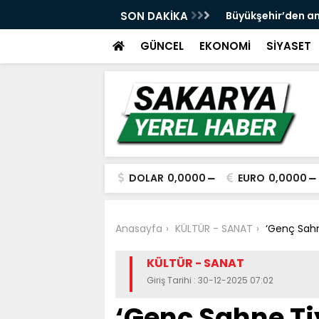
 ve spor yatırımlarını hayata geçirmeye
SON DAKİKA
Büyükşehir’den an
GÜNCEL
EKONOMİ
SİYASET
DOLAR
0,0000
EURO
0,0000
Anasayfa
KÜLTÜR - SANAT
‘Genç Sahn
KÜLTÜR - SANAT
Giriş Tarihi : 30-12-2025 07:02
‘Genç Sahne Ti