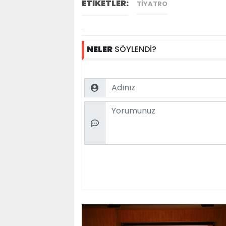
ETİKETLER:
TIYATRO
NELER
SÖYLENDİ?
Name
Comment