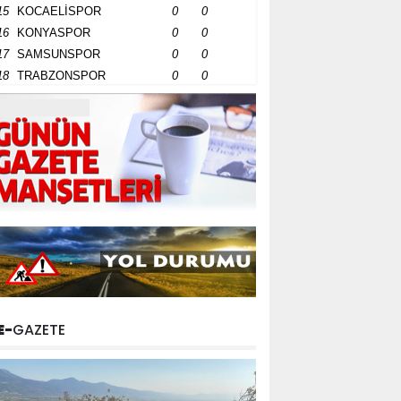
15
KOCAELİSPOR
0
0
16
KONYASPOR
0
0
17
SAMSUNSPOR
0
0
18
TRABZONSPOR
0
0
E-
GAZETE