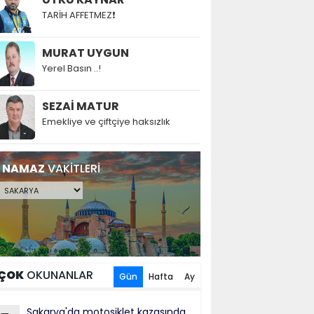
TARİH AFFETMEZ❗
MURAT UYGUN
Yerel Basın ..!
SEZAİ MATUR
Emekliye ve çiftçiye haksızlık
NAMAZ
VAKİTLERİ
ÇOK
OKUNANLAR
Gün
Hafta
Ay
Sakarya'da motosiklet kazasında