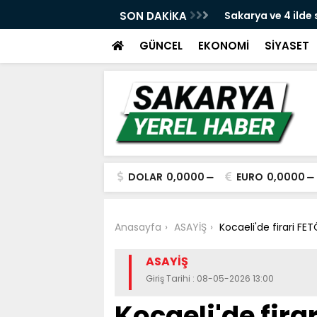
e yeni dava açıldı
SON DAKİKA
Sakarya ve 4 ilde
yakalandı
GÜNCEL
EKONOMİ
SİYASET
DOLAR
0,0000
EURO
0,0000
Anasayfa
ASAYİŞ
Kocaeli'de firari F
ASAYİŞ
Giriş Tarihi : 08-05-2026 13:00
Kocaeli'de fir