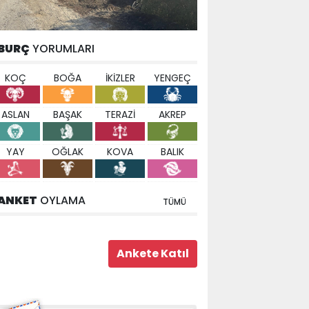
BURÇ
YORUMLARI
KOÇ
BOĞA
İKİZLER
YENGEÇ
ASLAN
BAŞAK
TERAZİ
AKREP
YAY
OĞLAK
KOVA
BALIK
ANKET
OYLAMA
TÜMÜ