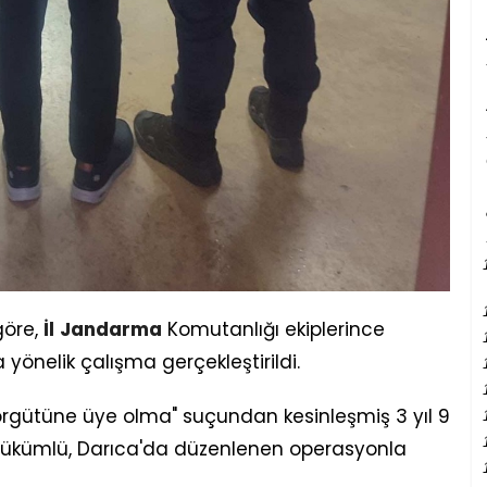
göre,
İl
Jandarma
Komutanlığı ekiplerince
önelik çalışma gerçekleştirildi.
 örgütüne üye olma" suçundan kesinleşmiş 3 yıl 9
hükümlü, Darıca'da düzenlenen operasyonla