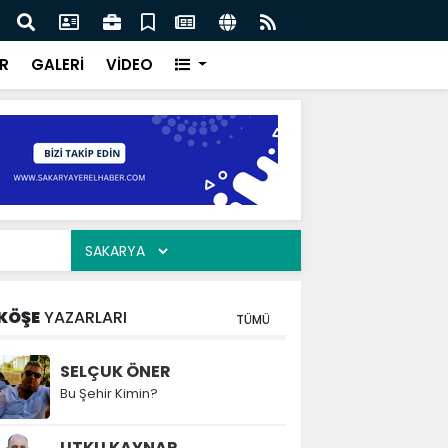
ar “Şehrimizin su yönetimini sürdürülebilir hale taşımak
Saka
oruz”
kavu
R
GALERİ
VİDEO
KÖŞE
YAZARLARI
TÜMÜ
SELÇUK ÖNER
Bu Şehir Kimin?
UTKU KAYNAR