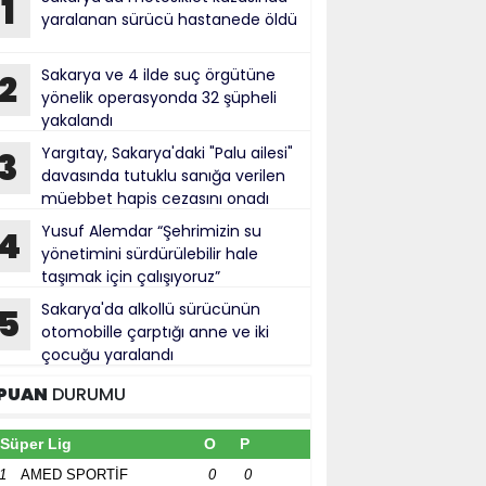
1
yaralanan sürücü hastanede öldü
Sakarya ve 4 ilde suç örgütüne
2
yönelik operasyonda 32 şüpheli
yakalandı
Yargıtay, Sakarya'daki "Palu ailesi"
3
davasında tutuklu sanığa verilen
müebbet hapis cezasını onadı
Yusuf Alemdar “Şehrimizin su
4
yönetimini sürdürülebilir hale
taşımak için çalışıyoruz”
Sakarya'da alkollü sürücünün
5
otomobille çarptığı anne ve iki
çocuğu yaralandı
PUAN
DURUMU
Süper Lig
O
P
1
AMED SPORTİF
0
0