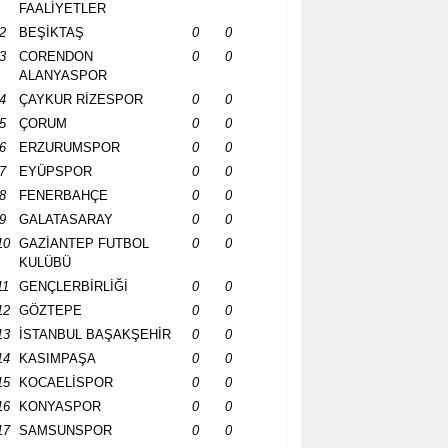
FAALİYETLER
2
BEŞİKTAŞ
0
0
3
CORENDON
0
0
ALANYASPOR
4
ÇAYKUR RİZESPOR
0
0
5
ÇORUM
0
0
6
ERZURUMSPOR
0
0
7
EYÜPSPOR
0
0
8
FENERBAHÇE
0
0
9
GALATASARAY
0
0
10
GAZİANTEP FUTBOL
0
0
KULÜBÜ
11
GENÇLERBİRLİĞİ
0
0
12
GÖZTEPE
0
0
13
İSTANBUL BAŞAKŞEHİR
0
0
14
KASIMPAŞA
0
0
15
KOCAELİSPOR
0
0
16
KONYASPOR
0
0
17
SAMSUNSPOR
0
0