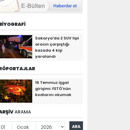
BİYOGRAFİ
Sakarya'da 2 SUV tipi
aracın çarpıştığı
kazada 4 kişi
yaralandı
RÖPORTAJLAR
15 Temmuz işgal
girişimi: FETÖ'nün
kodlarını okumak
ARŞİV
ARAMA