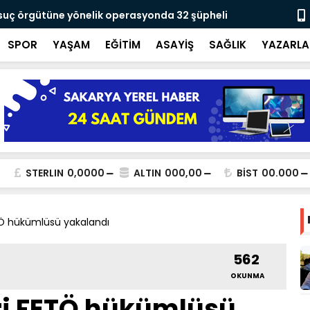
 suç örgütüne yönelik operasyonda 32 şüpheli
Yusuf Alemd
için çalışıy
SPOR
YAŞAM
EĞİTİM
ASAYİŞ
SAĞLIK
YAZARLA
STERLIN
0,0000
ALTIN
000,00
BİST
00.000
ETÖ hükümlüsü yakalandı
562
OKUNMA
ari FETÖ hükümlüsü