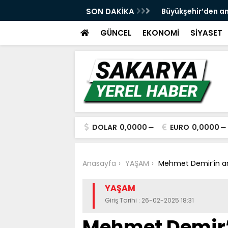
 ve spor yatırımlarını hayata geçirmeye
SON DAKİKA
Büyükşehir’den an
GÜNCEL
EKONOMİ
SİYASET
DOLAR
0,0000
EURO
0,0000
Anasayfa
YAŞAM
Mehmet Demir’in an
YAŞAM
Giriş Tarihi : 26-02-2025 18:31
Mehmet Demir’