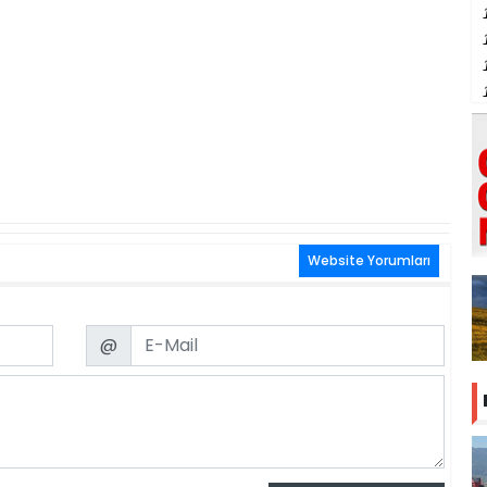
Website Yorumları
Email
@