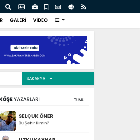
ılarının zamana karşı yarışı faciaların önüne geçti
Serd
ve Eğ
R
GALERİ
VİDEO
KÖŞE
YAZARLARI
TÜMÜ
SELÇUK ÖNER
Bu Şehir Kimin?
UTKU KAYNAR