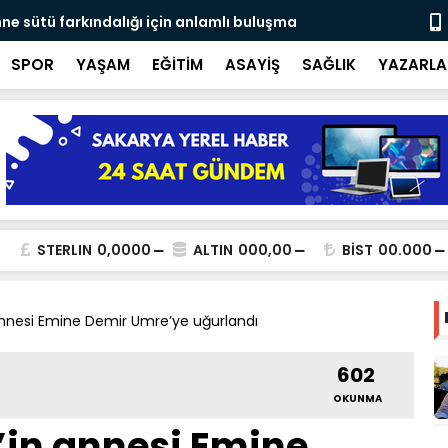
ne sütü farkındalığı için anlamlı buluşma
Ateş savaşç
SPOR
YAŞAM
EĞİTİM
ASAYİŞ
SAĞLIK
YAZARLA
STERLIN
0,0000
ALTIN
000,00
BİST
00.000
nesi Emine Demir Umre’ye uğurlandı
602
OKUNMA
in annesi Emine