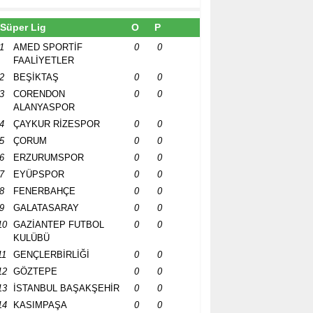
Süper Lig
O
P
1
AMED SPORTİF
0
0
FAALİYETLER
2
BEŞİKTAŞ
0
0
3
CORENDON
0
0
ALANYASPOR
4
ÇAYKUR RİZESPOR
0
0
5
ÇORUM
0
0
6
ERZURUMSPOR
0
0
7
EYÜPSPOR
0
0
8
FENERBAHÇE
0
0
9
GALATASARAY
0
0
10
GAZİANTEP FUTBOL
0
0
KULÜBÜ
11
GENÇLERBİRLİĞİ
0
0
12
GÖZTEPE
0
0
13
İSTANBUL BAŞAKŞEHİR
0
0
14
KASIMPAŞA
0
0