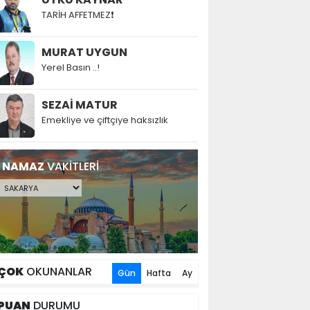
TARİH AFFETMEZ❗
MURAT UYGUN
Yerel Basın ..!
SEZAİ MATUR
Emekliye ve çiftçiye haksızlık
NAMAZ
VAKİTLERİ
ÇOK
OKUNANLAR
Gün
Hafta
Ay
PUAN
DURUMU