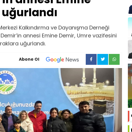
 uğurlandı
ş Merkezi Kalkındırma ve Dayanışma Derneği
emir’in annesi Emine Demir, Umre vazifesini
raklara uğurlandı.
Abone Ol