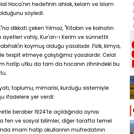
lal Hoca'nın hedefinin ahlak, kelam ve İslam
olduğunu söyledi.
ı"na dikkati çeken Yılmaz, "Kitabın ve kainatın
 ayetleri vahiy, Kur'an-ı Kerim ve sünnettir.
abıhak'ın koymuş olduğu yasaladır. Fizik, kimya,
rle tespit etmeye çalıştığımız yasalardır. Celal
mam hatip ufku da tam da hocanın zihnindeki bu
tu.
atı, toplumu, mimarisi, kurduğu sistemiyle
 ifadelere yer verdi:
tle beraber 1924'te açıldığında aynısı
a fen ve sosyal bilimler, diğer tarafta temel
yılında imam hatip okullarının müfredatının