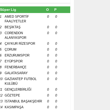
Süper Lig
O
P
1
AMED SPORTİF
0
0
FAALİYETLER
2
BEŞİKTAŞ
0
0
3
CORENDON
0
0
ALANYASPOR
4
ÇAYKUR RİZESPOR
0
0
5
ÇORUM
0
0
6
ERZURUMSPOR
0
0
7
EYÜPSPOR
0
0
8
FENERBAHÇE
0
0
9
GALATASARAY
0
0
10
GAZİANTEP FUTBOL
0
0
KULÜBÜ
11
GENÇLERBİRLİĞİ
0
0
12
GÖZTEPE
0
0
13
İSTANBUL BAŞAKŞEHİR
0
0
14
KASIMPAŞA
0
0