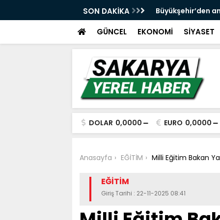
 ve spor yatırımlarını hayata geçirmeye
SON DAKİKA
Büyükşehir’den an
GÜNCEL
EKONOMİ
SİYASET
DOLAR
0,0000
EURO
0,0000
Anasayfa
EĞİTİM
Milli Eğitim Bakan Y
EĞİTİM
Giriş Tarihi : 22-11-2025 08:41
Milli Eğitim B