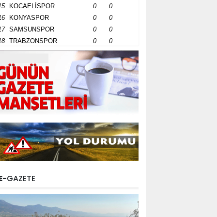
15
KOCAELİSPOR
0
0
16
KONYASPOR
0
0
17
SAMSUNSPOR
0
0
18
TRABZONSPOR
0
0
E-
GAZETE