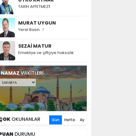
TARİH AFFETMEZ❗
MURAT UYGUN
Yerel Basın ..!
SEZAİ MATUR
Emekliye ve çiftçiye haksızlık
NAMAZ
VAKİTLERİ
ÇOK
OKUNANLAR
Gün
Hafta
Ay
PUAN
DURUMU