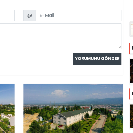
Email
@