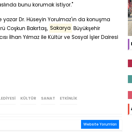
slında bunu korumak istiyor."
 yazar Dr. Hüseyin Yorulmaz'ın da konuşma
ürü Coşkun Bakırtaş,
Sakarya
Büyükşehir
sı İlhan Yılmaz ile Kültür ve Sosyal İşler Dairesi
EDIYESI
KÜLTÜR
SANAT
ETKINLIK
Website Yorumları