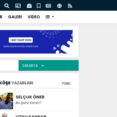
ılarının zamana karşı yarışı faciaların önüne geçti
Serd
ve Eğ
R
GALERİ
VİDEO
KÖŞE
YAZARLARI
TÜMÜ
SELÇUK ÖNER
Bu Şehir Kimin?
UTKU KAYNAR