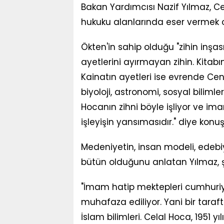
Bakan Yardımcısı Nazif Yılmaz, Ce
hukuku alanlarında eser vermek 
Ökten'in sahip olduğu "zihin inşas
ayetlerini ayırmayan zihin. Kitabın
Kainatın ayetleri ise evrende Cen
biyoloji, astronomi, sosyal bilimle
Hocanın zihni böyle işliyor ve i
işleyişin yansımasıdır." diye konuş
Medeniyetin, insan modeli, edebiy
bütün olduğunu anlatan Yılmaz, şu
"İmam hatip mektepleri cumhuriye
muhafaza ediliyor. Yani bir taraft
İslam bilimleri. Celal Hoca, 1951 