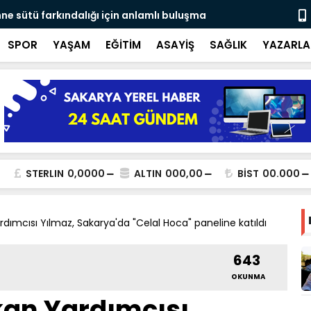
ne sütü farkındalığı için anlamlı buluşma
Ateş savaşç
SPOR
YAŞAM
EĞİTİM
ASAYİŞ
SAĞLIK
YAZARLA
STERLIN
0,0000
ALTIN
000,00
BİST
00.000
ardımcısı Yılmaz, Sakarya'da "Celal Hoca" paneline katıldı
643
OKUNMA
akan Yardımcısı