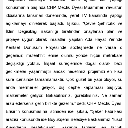
konuşmanın başında CHP Meclis Üyesi Muammer Yavuz’un
iddialarına lansman döneminde, yerel TV kanalında yaptığı
açıklamayı dinleterek başladı. Işıksu, “Çevre Şehircilik ve
İklim Değişikliği Bakanlığı tarafından onaylanan plan ve
projeye uygun olarak imalatları yapılan Ada Hayat Yerinde
Kentsel Dönüşüm Projesi'nde sözleşmede ne varsa o
geçerlidir, müteahhit lehine olumlu yönde hiçbir metrekare
değişikliği yoktur. İnşaat süreçlerinde doğal olarak bazı
gecikmeler yaşanmıştır ancak hedefimiz projemizi en kısa
süre içerisinde tamamlamaktır.
Çok güzel bir yapı oluyor, şu
anda mermerler geliyor, dış cephe kaplaması başlıyor,
malzemeler geliyor. Bakabilirsiniz, görebilirsiniz. Ne zaman
arzu ederseniz gelin birlikte gezelim.” dedi; CHP Meclis Üyesi
Erişir’in konuşmasına istinaden ise Işıksu, “Şeker Fabrikası
arazisi konusunda ise Büyükşehir Belediye Başkanımız Yusuf
Alemdar’ın destekçisiyiz, Sakarya tarihinin en büyük