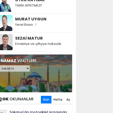
TARİH AFFETMEZ❗
MURAT UYGUN
Yerel Basın ..!
SEZAİ MATUR
Emekliye ve çiftçiye haksızlık
NAMAZ
VAKİTLERİ
ÇOK
OKUNANLAR
Gün
Hafta
Ay
Sakarya'da motosiklet kazasında