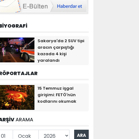
BİYOGRAFİ
Sakarya'da 2 SUV tipi
aracın çarpıştığı
kazada 4 kişi
yaralandı
RÖPORTAJLAR
15 Temmuz işgal
girişimi: FETÖ'nün
kodlarını okumak
ARŞİV
ARAMA