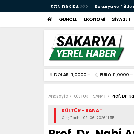
e yeni dava açıldı
SON DAKİKA
Sakarya ve 4 ilde
yakalandı
GÜNCEL
EKONOMİ
SİYASET
DOLAR
0,0000
EURO
0,0000
Anasayfa
KÜLTÜR - SANAT
Prof. Dr. N
KÜLTÜR - SANAT
Giriş Tarihi : 03-06-2026 11:55
Prof. Dr. Nabi 