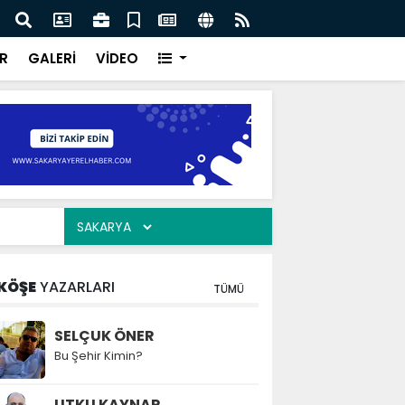
ar “Şehrimizin su yönetimini sürdürülebilir hale taşımak
Saka
oruz”
kavu
R
GALERİ
VİDEO
KÖŞE
YAZARLARI
TÜMÜ
SELÇUK ÖNER
Bu Şehir Kimin?
UTKU KAYNAR