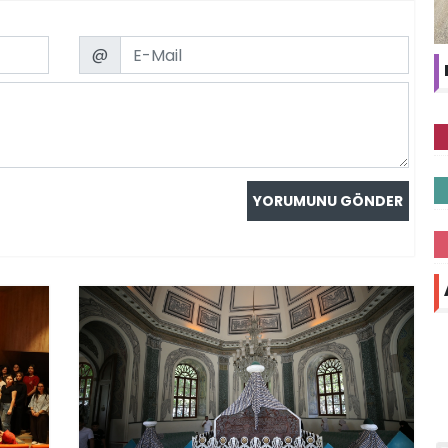
Email
@