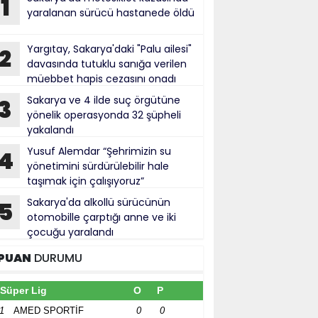
1
yaralanan sürücü hastanede öldü
Yargıtay, Sakarya'daki "Palu ailesi"
2
davasında tutuklu sanığa verilen
müebbet hapis cezasını onadı
Sakarya ve 4 ilde suç örgütüne
3
yönelik operasyonda 32 şüpheli
yakalandı
Yusuf Alemdar “Şehrimizin su
4
yönetimini sürdürülebilir hale
taşımak için çalışıyoruz”
Sakarya'da alkollü sürücünün
5
otomobille çarptığı anne ve iki
çocuğu yaralandı
PUAN
DURUMU
Süper Lig
O
P
1
AMED SPORTİF
0
0