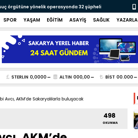
 suç örgütüne yönelik operasyonda 32 şüpheli
Yusuf Alemd
için çalışıy
SPOR
YAŞAM
EĞİTİM
ASAYİŞ
SAĞLIK
YAZARLA
STERLIN
0,0000
ALTIN
000,00
BİST
00.000
abi Avcı, AKM’de Sakaryalılarla buluşacak
498
OKUNMA
Avcı, AKM’de