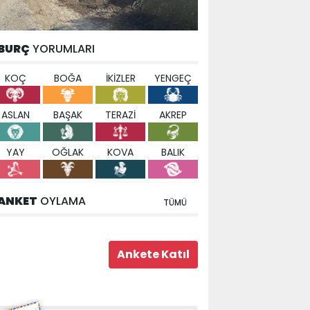
BURÇ
YORUMLARI
KOÇ
BOĞA
İKİZLER
YENGEÇ
ASLAN
BAŞAK
TERAZİ
AKREP
YAY
OĞLAK
KOVA
BALIK
ANKET
OYLAMA
TÜMÜ