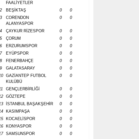
FAALİYETLER
2
BEŞİKTAŞ
0
0
3
CORENDON
0
0
ALANYASPOR
4
ÇAYKUR RİZESPOR
0
0
5
ÇORUM
0
0
6
ERZURUMSPOR
0
0
7
EYÜPSPOR
0
0
8
FENERBAHÇE
0
0
9
GALATASARAY
0
0
10
GAZİANTEP FUTBOL
0
0
KULÜBÜ
11
GENÇLERBİRLİĞİ
0
0
12
GÖZTEPE
0
0
13
İSTANBUL BAŞAKŞEHİR
0
0
14
KASIMPAŞA
0
0
15
KOCAELİSPOR
0
0
16
KONYASPOR
0
0
17
SAMSUNSPOR
0
0