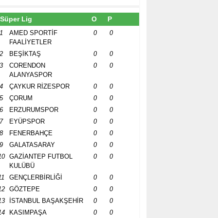
Süper Lig
O
P
1
AMED SPORTİF
0
0
FAALİYETLER
2
BEŞİKTAŞ
0
0
3
CORENDON
0
0
ALANYASPOR
4
ÇAYKUR RİZESPOR
0
0
5
ÇORUM
0
0
6
ERZURUMSPOR
0
0
7
EYÜPSPOR
0
0
8
FENERBAHÇE
0
0
9
GALATASARAY
0
0
10
GAZİANTEP FUTBOL
0
0
KULÜBÜ
11
GENÇLERBİRLİĞİ
0
0
12
GÖZTEPE
0
0
13
İSTANBUL BAŞAKŞEHİR
0
0
14
KASIMPAŞA
0
0