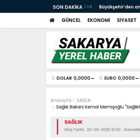
 ve spor yatırımlarını hayata geçirmeye
SON DAKİKA
Büyükşehir’den an
GÜNCEL
EKONOMİ
SİYASET
DOLAR
0,0000
EURO
0,0000
Anasayfa
SAĞLIK
Sağlık Bakanı Kemal Memişoğlu "Sağlıkta
SAĞLIK
Giriş Tarihi : 20-09-2025 13:00 Güncell