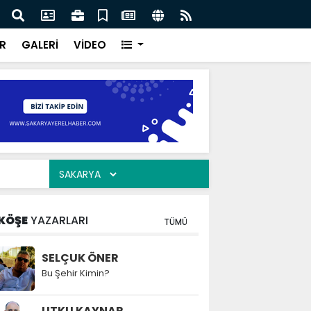
ılarının zamana karşı yarışı faciaların önüne geçti
Serd
ve Eğ
R
GALERİ
VİDEO
KÖŞE
YAZARLARI
TÜMÜ
SELÇUK ÖNER
Bu Şehir Kimin?
UTKU KAYNAR