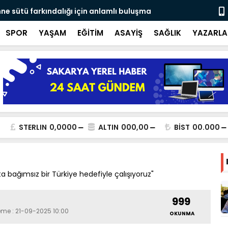
ne sütü farkındalığı için anlamlı buluşma
Ateş savaşç
SPOR
YAŞAM
EĞİTİM
ASAYİŞ
SAĞLIK
YAZARLA
STERLIN
0,0000
ALTIN
000,00
BİST
00.000
 bağımsız bir Türkiye hedefiyle çalışıyoruz"
999
eme : 21-09-2025 10:00
OKUNMA