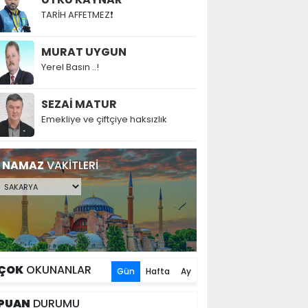
TARİH AFFETMEZ❗
MURAT UYGUN
Yerel Basın ..!
SEZAİ MATUR
Emekliye ve çiftçiye haksızlık
NAMAZ
VAKİTLERİ
ÇOK
OKUNANLAR
Gün
Hafta
Ay
PUAN
DURUMU