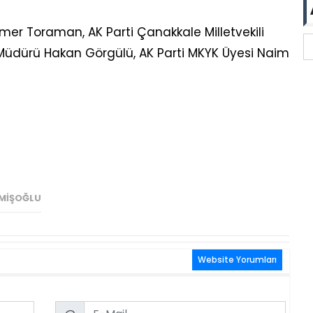
er Toraman, AK Parti Çanakkale Milletvekili
 Müdürü Hakan Görgülü, AK Parti MKYK Üyesi Naim
EMIŞOĞLU
Website Yorumları
Email