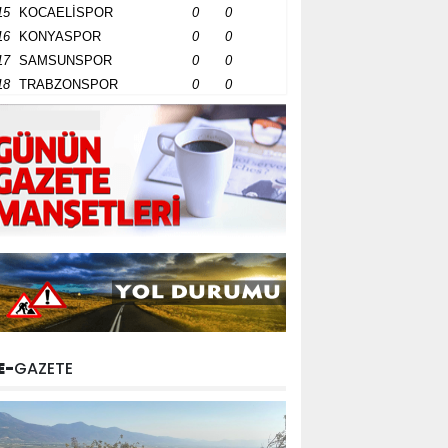
15
KOCAELİSPOR
0
0
16
KONYASPOR
0
0
17
SAMSUNSPOR
0
0
18
TRABZONSPOR
0
0
E-
GAZETE