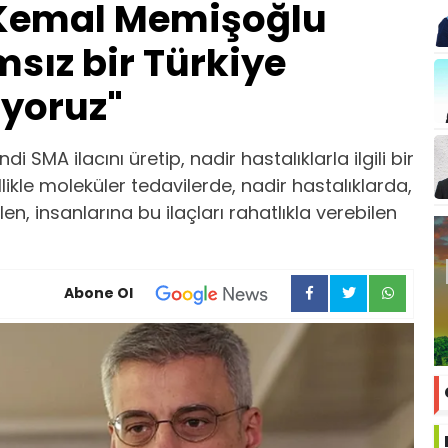
 Kemal Memişoğlu
sız bir Türkiye
ıyoruz"
di SMA ilacını üretip, nadir hastalıklarla ilgili bir
kle moleküler tedavilerde, nadir hastalıklarda,
len, insanlarına bu ilaçları rahatlıkla verebilen
Abone Ol