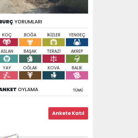
BURÇ
YORUMLARI
KOÇ
BOĞA
İKİZLER
YENGEÇ
ASLAN
BAŞAK
TERAZİ
AKREP
YAY
OĞLAK
KOVA
BALIK
ANKET
OYLAMA
TÜMÜ