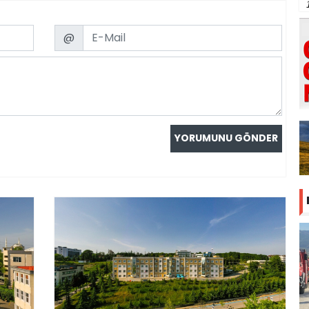
Email
@