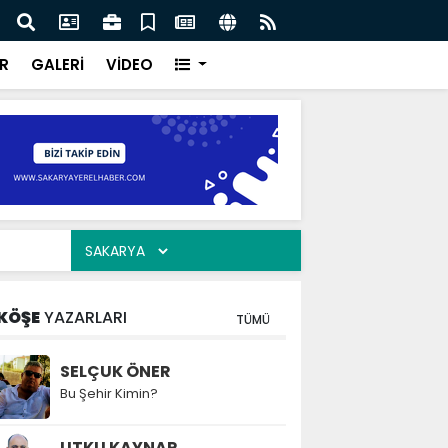
ar “Şehrimizin su yönetimini sürdürülebilir hale taşımak
Saka
oruz”
kavu
R
GALERİ
VİDEO
KÖŞE
YAZARLARI
TÜMÜ
SELÇUK ÖNER
Bu Şehir Kimin?
UTKU KAYNAR