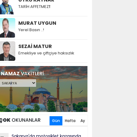
TARİH AFFETMEZ❗
MURAT UYGUN
Yerel Basın ..!
SEZAİ MATUR
Emekliye ve çiftçiye haksızlık
NAMAZ
VAKİTLERİ
ÇOK
OKUNANLAR
Gün
Hafta
Ay
Sakarya'da motosiklet kazasında