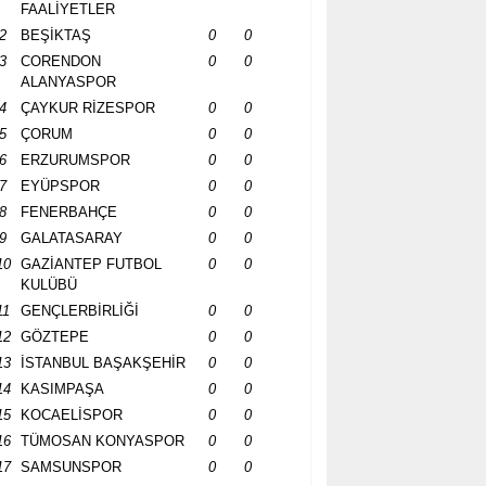
FAALİYETLER
2
BEŞİKTAŞ
0
0
3
CORENDON
0
0
ALANYASPOR
4
ÇAYKUR RİZESPOR
0
0
5
ÇORUM
0
0
6
ERZURUMSPOR
0
0
7
EYÜPSPOR
0
0
8
FENERBAHÇE
0
0
9
GALATASARAY
0
0
10
GAZİANTEP FUTBOL
0
0
KULÜBÜ
11
GENÇLERBİRLİĞİ
0
0
12
GÖZTEPE
0
0
13
İSTANBUL BAŞAKŞEHİR
0
0
14
KASIMPAŞA
0
0
15
KOCAELİSPOR
0
0
16
TÜMOSAN KONYASPOR
0
0
17
SAMSUNSPOR
0
0