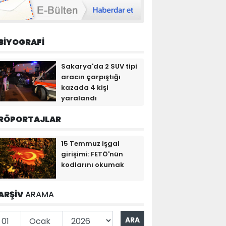
BİYOGRAFİ
Sakarya'da 2 SUV tipi
aracın çarpıştığı
kazada 4 kişi
yaralandı
RÖPORTAJLAR
15 Temmuz işgal
girişimi: FETÖ'nün
kodlarını okumak
ARŞİV
ARAMA