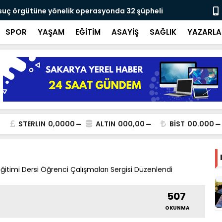
 suç örgütüne yönelik operasyonda 32 şüpheli
Yusuf Alemd
için çalışıy
SPOR
YAŞAM
EĞİTİM
ASAYİŞ
SAĞLIK
YAZARLA
STERLIN
0,0000
ALTIN
000,00
BİST
00.000
itimi Dersi Öğrenci Çalışmaları Sergisi Düzenlendi
507
OKUNMA