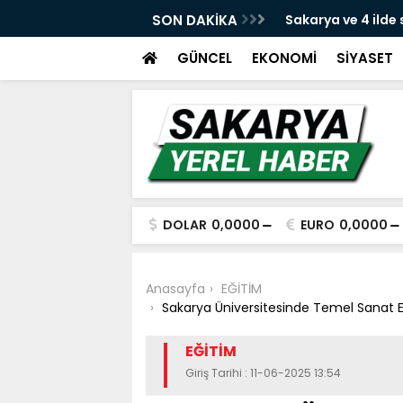
e yeni dava açıldı
SON DAKİKA
Sakarya ve 4 ilde
yakalandı
GÜNCEL
EKONOMİ
SİYASET
DOLAR
0,0000
EURO
0,0000
Anasayfa
EĞİTİM
Sakarya Üniversitesinde Temel Sanat Eğ
EĞİTİM
Giriş Tarihi : 11-06-2025 13:54