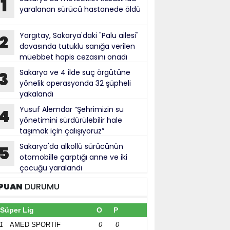
1
yaralanan sürücü hastanede öldü
Yargıtay, Sakarya'daki "Palu ailesi"
2
davasında tutuklu sanığa verilen
müebbet hapis cezasını onadı
Sakarya ve 4 ilde suç örgütüne
3
yönelik operasyonda 32 şüpheli
yakalandı
Yusuf Alemdar “Şehrimizin su
4
yönetimini sürdürülebilir hale
taşımak için çalışıyoruz”
Sakarya'da alkollü sürücünün
5
otomobille çarptığı anne ve iki
çocuğu yaralandı
PUAN
DURUMU
Süper Lig
O
P
1
AMED SPORTİF
0
0