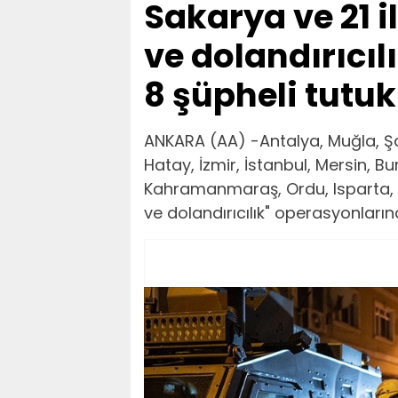
Sakarya ve 21 i
ve dolandırıcı
8 şüpheli tutu
ANKARA (AA) -Antalya, Muğla, Ş
Hatay, İzmir, İstanbul, Mersin, B
Kahramanmaraş, Ordu, Isparta, Sa
ve dolandırıcılık" operasyonlarınd