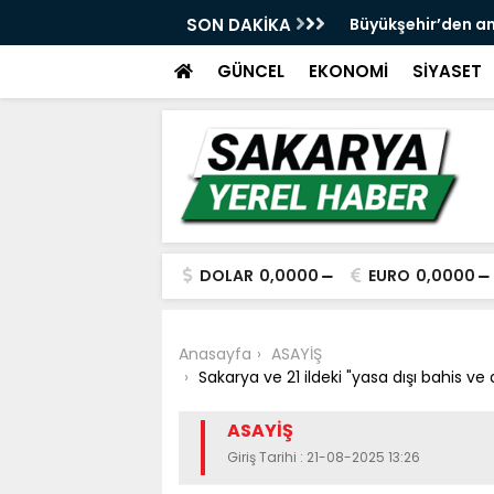
 ve spor yatırımlarını hayata geçirmeye
SON DAKİKA
Büyükşehir’den an
GÜNCEL
EKONOMİ
SİYASET
DOLAR
0,0000
EURO
0,0000
Anasayfa
ASAYİŞ
Sakarya ve 21 ildeki "yasa dışı bahis ve
ASAYİŞ
Giriş Tarihi : 21-08-2025 13:26