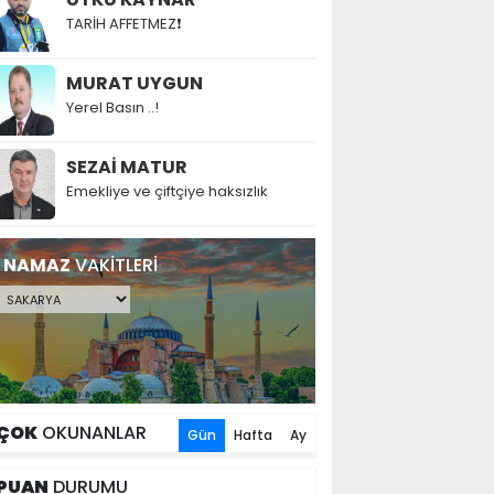
TARİH AFFETMEZ❗
MURAT UYGUN
Yerel Basın ..!
SEZAİ MATUR
Emekliye ve çiftçiye haksızlık
NAMAZ
VAKİTLERİ
ÇOK
OKUNANLAR
Gün
Hafta
Ay
PUAN
DURUMU