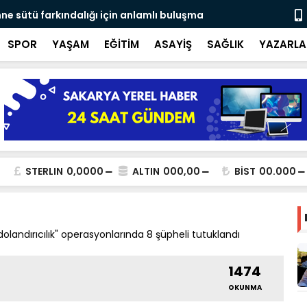
ne sütü farkındalığı için anlamlı buluşma
Ateş savaşç
SPOR
YAŞAM
EĞİTİM
ASAYİŞ
SAĞLIK
YAZARLA
STERLIN
0,0000
ALTIN
000,00
BİST
00.000
 dolandırıcılık" operasyonlarında 8 şüpheli tutuklandı
1474
OKUNMA