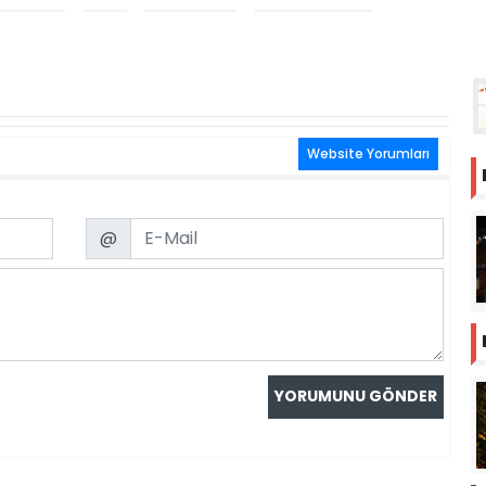
Website Yorumları
Email
@