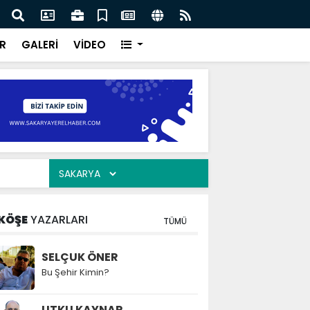
ılarının zamana karşı yarışı faciaların önüne geçti
Serd
ve Eğ
R
GALERİ
VİDEO
KÖŞE
YAZARLARI
TÜMÜ
SELÇUK ÖNER
Bu Şehir Kimin?
UTKU KAYNAR