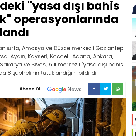
ldeki "yasa dışı bahis
lık" operasyonlarında
klandı
anlıurfa, Amasya ve Düzce merkezli Gaziantep,
ursa, Aydın, Kayseri, Kocaeli, Adana, Ankara,
karya ve Sivas, 5 il merkezli "yasa dışı bahis
a 8 şüphelinin tutuklandığını bildirdi.
Abone Ol