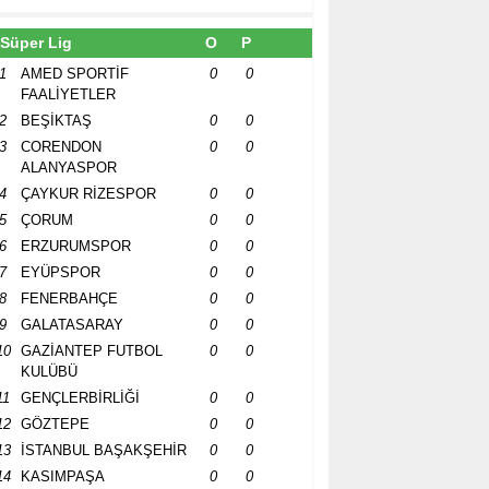
Süper Lig
O
P
1
AMED SPORTİF
0
0
FAALİYETLER
2
BEŞİKTAŞ
0
0
3
CORENDON
0
0
ALANYASPOR
4
ÇAYKUR RİZESPOR
0
0
5
ÇORUM
0
0
6
ERZURUMSPOR
0
0
7
EYÜPSPOR
0
0
8
FENERBAHÇE
0
0
9
GALATASARAY
0
0
10
GAZİANTEP FUTBOL
0
0
KULÜBÜ
11
GENÇLERBİRLİĞİ
0
0
12
GÖZTEPE
0
0
13
İSTANBUL BAŞAKŞEHİR
0
0
14
KASIMPAŞA
0
0