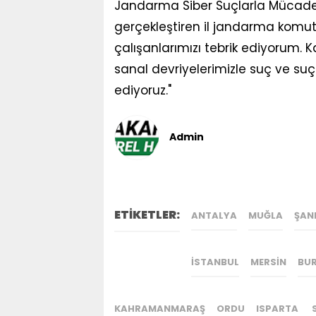
Jandarma Siber Suçlarla Mücadele
gerçekleştiren il jandarma komu
çalışanlarımızı tebrik ediyorum.
sanal devriyelerimizle suç ve su
ediyoruz."
Admin
ETİKETLER:
ANTALYA
MUĞLA
ŞAN
İSTANBUL
MERSIN
BU
KAHRAMANMARAŞ
ORDU
ISPARTA