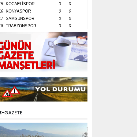
15
KOCAELİSPOR
0
0
16
KONYASPOR
0
0
17
SAMSUNSPOR
0
0
18
TRABZONSPOR
0
0
E-
GAZETE