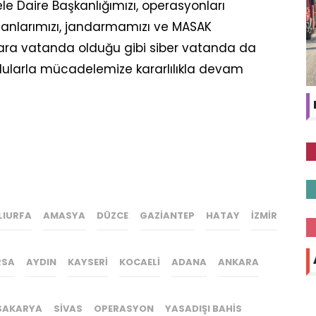
 Daire Başkanlığımızı, operasyonları
tanlarımızı, jandarmamızı ve MASAK
 Kara vatanda olduğu gibi siber vatanda da
çlularla mücadelemize kararlılıkla devam
LIURFA
AMASYA
DÜZCE
GAZIANTEP
HATAY
İZMIR
RSA
AYDIN
KAYSERI
KOCAELI
ADANA
ANKARA
SAKARYA
SIVAS
OPERASYON
YASADIŞI BAHIS