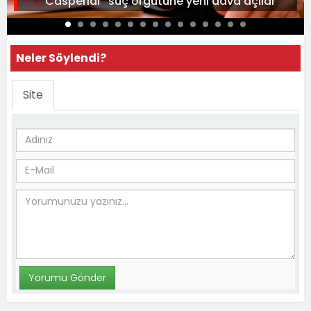
"Casperlar" suç örgütüne yeni dava açıldı
Neler Söylendi?
Site