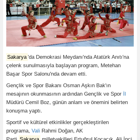
Sakarya
'da Demokrasi Meydanı'nda Atatürk Anıtı'na
çelenk sunulmasıyla başlayan program, Metehan
Başar Spor Salonu'nda devam etti.
Gençlik ve Spor Bakanı Osman Aşkın Bak'ın
mesajının okunmasının ardından Gençlik ve Spor
İl
Müdürü Cemil Boz, günün anlam ve önemini belirten
konuşma yaptı.
Sportif ve kültürel etkinlikler gerçekleştirilen
programa,
Vali
Rahmi Doğan, AK
Parti
Sakarya
milletvekilleri Ertuğrul Kocacık, Ali İnci