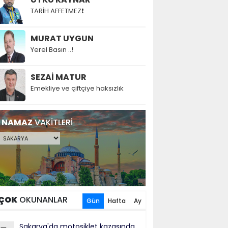
TARİH AFFETMEZ❗
MURAT UYGUN
Yerel Basın ..!
SEZAİ MATUR
Emekliye ve çiftçiye haksızlık
NAMAZ
VAKİTLERİ
ÇOK
OKUNANLAR
Gün
Hafta
Ay
Sakarya'da motosiklet kazasında