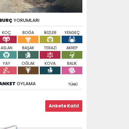
BURÇ
YORUMLARI
KOÇ
BOĞA
İKİZLER
YENGEÇ
ASLAN
BAŞAK
TERAZİ
AKREP
YAY
OĞLAK
KOVA
BALIK
ANKET
OYLAMA
TÜMÜ