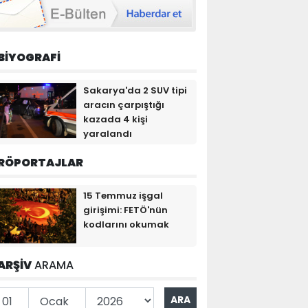
BİYOGRAFİ
Sakarya'da 2 SUV tipi
aracın çarpıştığı
kazada 4 kişi
yaralandı
RÖPORTAJLAR
15 Temmuz işgal
girişimi: FETÖ'nün
kodlarını okumak
ARŞİV
ARAMA