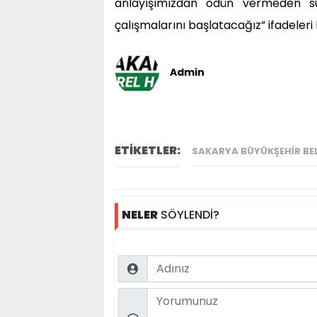
anlayışımızdan ödün vermeden sü
çalışmalarını başlatacağız” ifadeleri k
Admin
ETİKETLER:
SAKARYA BÜYÜKŞEHIR BEL
NELER
SÖYLENDİ?
Name
Comment