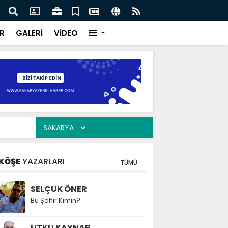
ar “Şehrimizin su yönetimini sürdürülebilir hale taşımak
Saka
oruz”
kavu
R
GALERİ
VİDEO
KÖŞE
YAZARLARI
TÜMÜ
SELÇUK ÖNER
Bu Şehir Kimin?
UTKU KAYNAR