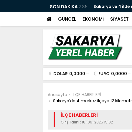
e yeni dava açıldı
SON DAKİKA
Sakarya ve 4 ilde
yakalandı
GÜNCEL
EKONOMİ
SİYASET
DOLAR
0,0000
EURO
0,0000
Anasayfa
İLÇE HABERLERİ
Sakarya'da 4 merkez ilçeye 12 kilometr
İLÇE HABERLERİ
Giriş Tarihi : 18-06-2025 15:02