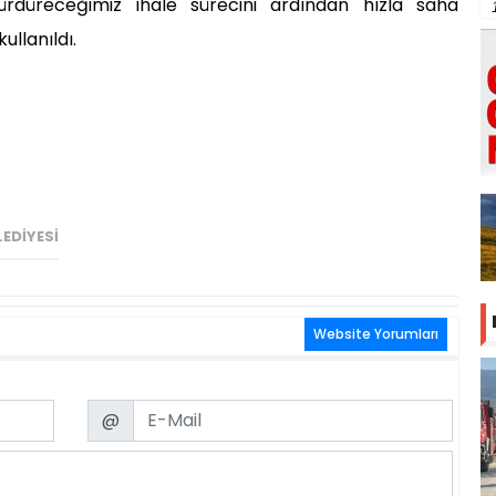
rdüreceğimiz ihale sürecini ardından hızla saha
ullanıldı.
EDIYESI
Website Yorumları
Email
@