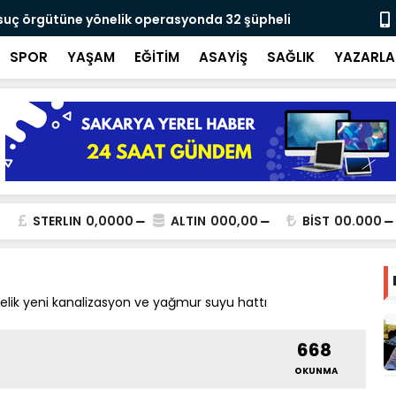
 suç örgütüne yönelik operasyonda 32 şüpheli
Yusuf Alemd
için çalışıy
SPOR
YAŞAM
EĞİTİM
ASAYİŞ
SAĞLIK
YAZARLA
STERLIN
0,0000
ALTIN
000,00
BİST
00.000
elik yeni kanalizasyon ve yağmur suyu hattı
668
OKUNMA