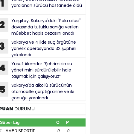
1
yaralanan sürücü hastanede öldü
Yargıtay, Sakarya'daki "Palu ailesi"
2
davasında tutuklu sanığa verilen
müebbet hapis cezasını onadı
Sakarya ve 4 ilde suç örgütüne
3
yönelik operasyonda 32 şüpheli
yakalandı
Yusuf Alemdar “Şehrimizin su
4
yönetimini sürdürülebilir hale
taşımak için çalışıyoruz”
Sakarya'da alkollü sürücünün
5
otomobille çarptığı anne ve iki
çocuğu yaralandı
PUAN
DURUMU
Süper Lig
O
P
1
AMED SPORTİF
0
0