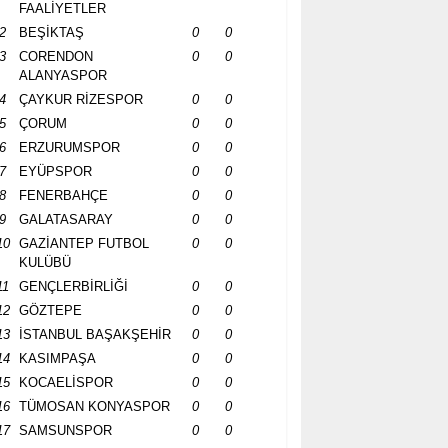
FAALİYETLER
2
BEŞİKTAŞ
0
0
3
CORENDON
0
0
ALANYASPOR
4
ÇAYKUR RİZESPOR
0
0
5
ÇORUM
0
0
6
ERZURUMSPOR
0
0
7
EYÜPSPOR
0
0
8
FENERBAHÇE
0
0
9
GALATASARAY
0
0
10
GAZİANTEP FUTBOL
0
0
KULÜBÜ
11
GENÇLERBİRLİĞİ
0
0
12
GÖZTEPE
0
0
13
İSTANBUL BAŞAKŞEHİR
0
0
14
KASIMPAŞA
0
0
15
KOCAELİSPOR
0
0
16
TÜMOSAN KONYASPOR
0
0
17
SAMSUNSPOR
0
0