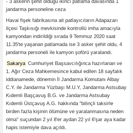
- 3 askerin şehit olduğu ikinci patlama davasında 1
jandarma personeline ceza
Havai fişek fabrikasına ait patlayıcıların Adapazarı
ilçesi Taşkısığı mevkisinde kontrollü imha amacıyla
kamyondan indirildiği sırada 9 Temmuz 2020 saat
11.35'te yaşanan patlamada ise 3 asker şehit oldu, 4
jandarma personeli ile kamyon şoförü yaralandı.
Sakarya
Cumhuriyet Başsavcılığınca hazırlanan ve
1. Ağır Ceza Mahkemesince kabul edilen 18 sayfalık
iddianamede, dönemin İl Jandarma Komutanı Albay
C.Y. ile Jandarma Yüzbaşı M.U.Y, Jandarma Astsubay
Kıdemli Başçavuş B.G. ve Jandarma Astsubay
Kıdemli Üstçavuş A.G. hakkında "bilinçli taksirle
birden fazla kişinin ölümüne ve yaralanmasına neden
olma" suçundan 2 yıl 8'er aydan 22 yıl 6'şar aya kadar
hapis istemiyle dava açıldı.