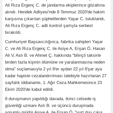
Ali Rıza Ergenç C. de jandarma ekiplerince gözaltına
alındı. Hendek Adliyesi'nde 8 Temmuz 2020'de hakim
karşısına çıkarılan şüphelilerden Yaşar C. tutuklandı,
Ali Rıza Ergenç C. adli kontrol şartıyla serbest
bırakıldı.
Cumhuriyet Başsavcılığınca, fabrika sahipleri Yaşar
C. ve Ali Rıza Ergenç C. ile Asiye A, Erşan Ö, Hasan
Ali V, Aslı B. ve Ahmet Ç. hakkında "bilinçli taksirle
birden fazla kişinin ölümüne ve yaralanmasına neden
olma" suçlamasıyla 2 yıl 8'er aydan 22 yıl 6'şar aya
kadar hapisle cezalandırılması talebiyle hazırlanan 27
sayfalık iddianame, 1. Ağır Ceza Mahkemesince 23
Ekim 2020'de kabul edildi.
8 duruşmanın yapıldığı davada, ikinci celsede iş
güvenliği uzmanı Aslı B. ve üçüncü duruşmada
sorumlu müdür Asiye A. ile Erşan Ö, "yurt dışı çıkış