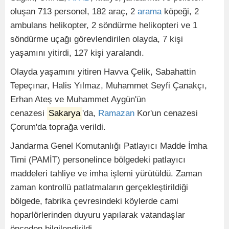
oluşan 713 personel, 182 araç, 2
arama
köpeği, 2
ambulans helikopter, 2 söndürme helikopteri ve 1
söndürme uçağı görevlendirilen olayda, 7 kişi
yaşamını yitirdi, 127 kişi yaralandı.
Olayda yaşamını yitiren Havva Çelik, Sabahattin
Tepeçınar, Halis Yılmaz, Muhammet Seyfi Çanakçı,
Erhan Ateş ve Muhammet Aygün'ün
cenazesi
Sakarya
'da,
Ramazan
Kor'un cenazesi
Çorum'da toprağa verildi.
Jandarma Genel Komutanlığı Patlayıcı Madde İmha
Timi (PAMİT) personelince bölgedeki patlayıcı
maddeleri tahliye ve imha işlemi yürütüldü. Zaman
zaman kontrollü patlatmaların gerçekleştirildiği
bölgede, fabrika çevresindeki köylerde cami
hoparlörlerinden duyuru yapılarak vatandaşlar
önceden bilgilendirildi.