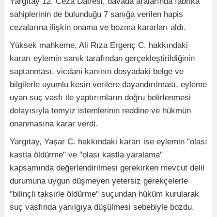
Yargıtay 12. Ceza Dairesi, davada aralarında fabrika
sahiplerinin de bulunduğu 7 sanığa verilen hapis
cezalarına ilişkin onama ve bozma kararları aldı.
Yüksek mahkeme, Ali Rıza Ergenç C. hakkındaki
kararı eylemin sanık tarafından gerçekleştirildiğinin
saptanması, vicdani kanının dosyadaki belge ve
bilgilerle uyumlu kesin verilere dayandırılması, eyleme
uyan suç vasfı ile yaptırımların doğru belirlenmesi
dolayısıyla temyiz istemlerinin reddine ve hükmün
onanmasına karar verdi.
Yargıtay, Yaşar C. hakkındaki kararı ise eylemin "olası
kastla öldürme" ve "olası kastla yaralama"
kapsamında değerlendirilmesi gerekirken mevcut delil
durumuna uygun düşmeyen yetersiz gerekçelerle
"bilinçli taksirle öldürme" suçundan hüküm kurularak
suç vasfında yanılgıya düşülmesi sebebiyle bozdu.