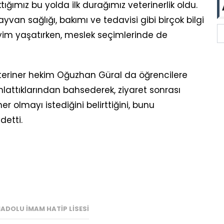
ktığımız bu yolda ilk durağımız veterinerlik oldu.
van sağlığı, bakımı ve tedavisi gibi birçok bilgi
neyim yaşatırken, meslek seçimlerinde de
eriner hekim Oğuzhan Güral da öğrencilere
nlattıklarından bahsederek, ziyaret sonrası
ner olmayı istediğini belirttiğini, bunu
detti.
ADOLU İMAM HATIP LISESI