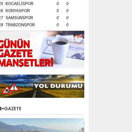
15
KOCAELİSPOR
0
0
16
KONYASPOR
0
0
17
SAMSUNSPOR
0
0
18
TRABZONSPOR
0
0
E-
GAZETE