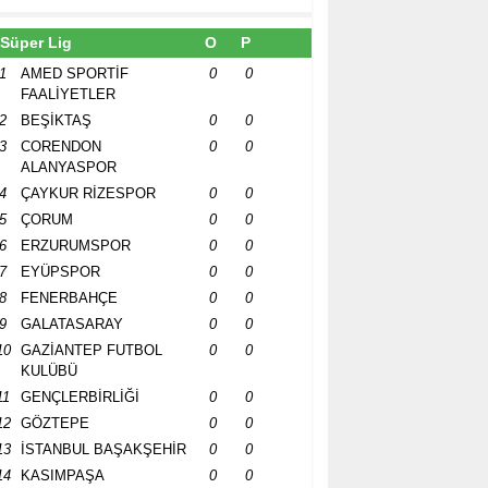
Süper Lig
O
P
1
AMED SPORTİF
0
0
FAALİYETLER
2
BEŞİKTAŞ
0
0
3
CORENDON
0
0
ALANYASPOR
4
ÇAYKUR RİZESPOR
0
0
5
ÇORUM
0
0
6
ERZURUMSPOR
0
0
7
EYÜPSPOR
0
0
8
FENERBAHÇE
0
0
9
GALATASARAY
0
0
10
GAZİANTEP FUTBOL
0
0
KULÜBÜ
11
GENÇLERBİRLİĞİ
0
0
12
GÖZTEPE
0
0
13
İSTANBUL BAŞAKŞEHİR
0
0
14
KASIMPAŞA
0
0