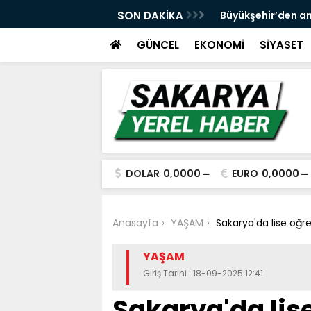
 ve spor yatırımlarını hayata geçirmeye
SON DAKİKA
Büyükşehir’den an
GÜNCEL
EKONOMİ
SİYASET
DOLAR
0,0000
EURO
0,0000
Anasayfa
YAŞAM
Sakarya'da lise öğre
YAŞAM
Giriş Tarihi : 18-09-2025 12:41
Sakarya'da lis