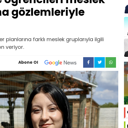
ha gözlemleriyle
r planlarına farklı meslek gruplarıyla ilgili
n veriyor.
Abone Ol