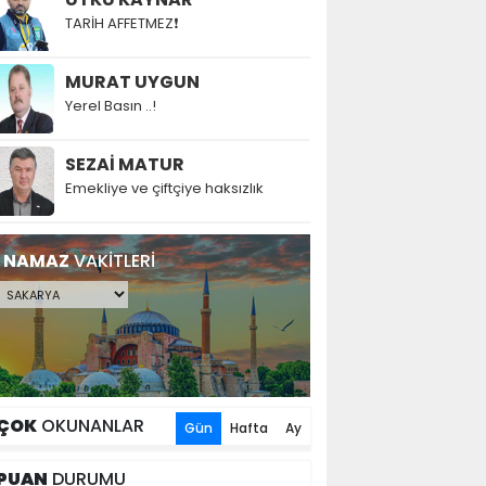
TARİH AFFETMEZ❗
MURAT UYGUN
Yerel Basın ..!
SEZAİ MATUR
Emekliye ve çiftçiye haksızlık
NAMAZ
VAKİTLERİ
ÇOK
OKUNANLAR
Gün
Hafta
Ay
PUAN
DURUMU