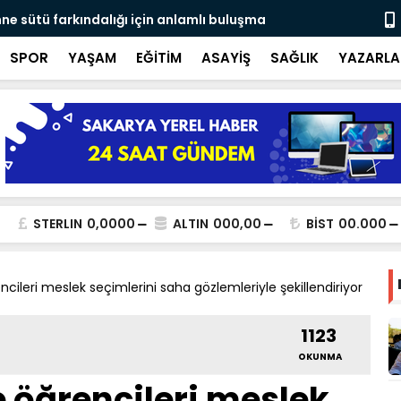
ne sütü farkındalığı için anlamlı buluşma
Ateş savaşç
SPOR
YAŞAM
EĞİTİM
ASAYİŞ
SAĞLIK
YAZARLA
STERLIN
0,0000
ALTIN
000,00
BİST
00.000
ncileri meslek seçimlerini saha gözlemleriyle şekillendiriyor
1123
OKUNMA
e öğrencileri meslek