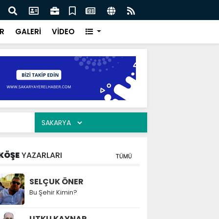
ılarının zamana karşı yarışı faciaların önüne geçti
Serd
ve Eğ
R
GALERİ
VİDEO
KÖŞE
YAZARLARI
TÜMÜ
SELÇUK ÖNER
Bu Şehir Kimin?
UTKU KAYNAR