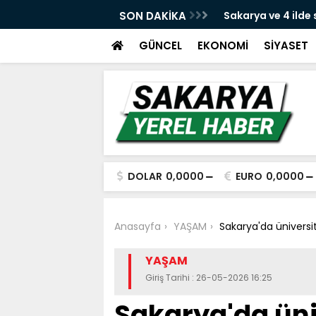
e yeni dava açıldı
SON DAKİKA
Sakarya ve 4 ilde
yakalandı
GÜNCEL
EKONOMİ
SİYASET
DOLAR
0,0000
EURO
0,0000
Anasayfa
YAŞAM
Sakarya'da üniversit
YAŞAM
Giriş Tarihi : 26-05-2026 16:25
Sakarya'da üni