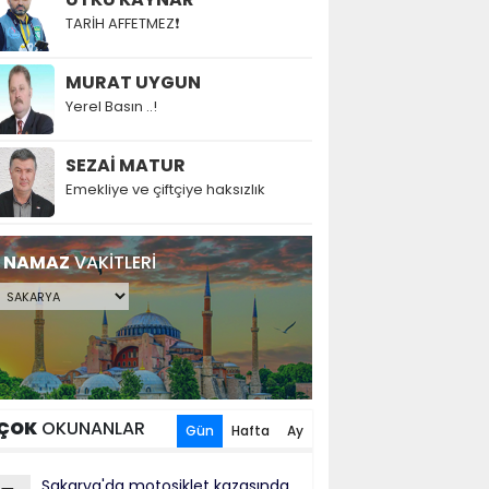
TARİH AFFETMEZ❗
MURAT UYGUN
Yerel Basın ..!
SEZAİ MATUR
Emekliye ve çiftçiye haksızlık
NAMAZ
VAKİTLERİ
ÇOK
OKUNANLAR
Gün
Hafta
Ay
Sakarya'da motosiklet kazasında