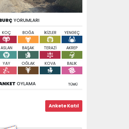
BURÇ
YORUMLARI
KOÇ
BOĞA
İKİZLER
YENGEÇ
ASLAN
BAŞAK
TERAZİ
AKREP
YAY
OĞLAK
KOVA
BALIK
ANKET
OYLAMA
TÜMÜ