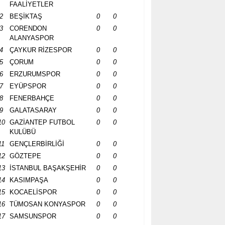
FAALİYETLER
2
BEŞİKTAŞ
0
0
3
CORENDON
0
0
ALANYASPOR
4
ÇAYKUR RİZESPOR
0
0
5
ÇORUM
0
0
6
ERZURUMSPOR
0
0
7
EYÜPSPOR
0
0
8
FENERBAHÇE
0
0
9
GALATASARAY
0
0
10
GAZİANTEP FUTBOL
0
0
KULÜBÜ
11
GENÇLERBİRLİĞİ
0
0
12
GÖZTEPE
0
0
13
İSTANBUL BAŞAKŞEHİR
0
0
14
KASIMPAŞA
0
0
15
KOCAELİSPOR
0
0
16
TÜMOSAN KONYASPOR
0
0
17
SAMSUNSPOR
0
0