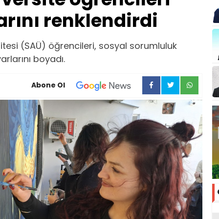
rını renklendirdi
tesi (SAÜ) öğrencileri, sosyal sorumluluk
rlarını boyadı.
Abone Ol