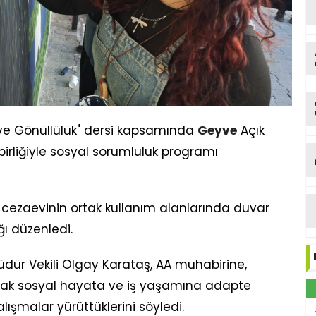
k ve Gönüllülük" dersi kapsamında
Geyve
Açık
şbirliğiyle sosyal sorumluluk programı
cezaevinin ortak kullanım alanlarında duvar
ğı düzenledi.
dür Vekili Olgay Karataş, AA muhabirine,
arak sosyal hayata ve iş yaşamına adapte
ışmalar yürüttüklerini söyledi.