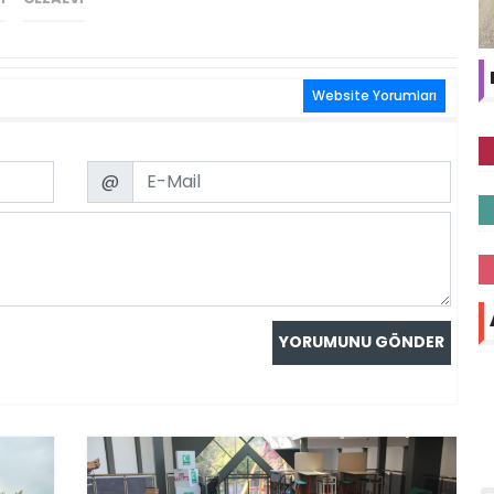
Website Yorumları
Email
@