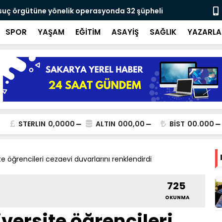
 suç örgütüne yönelik operasyonda 32 şüpheli
Yusuf Alemd
için çalışıy
SPOR
YAŞAM
EĞİTİM
ASAYİŞ
SAĞLIK
YAZARLA
STERLIN
0,0000
ALTIN
000,00
BİST
00.000
e öğrencileri cezaevi duvarlarını renklendirdi
725
OKUNMA
versite öğrencileri