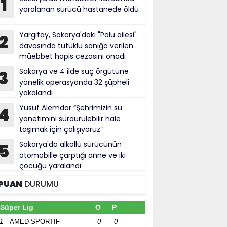
1
yaralanan sürücü hastanede öldü
Yargıtay, Sakarya'daki "Palu ailesi"
2
davasında tutuklu sanığa verilen
müebbet hapis cezasını onadı
Sakarya ve 4 ilde suç örgütüne
3
yönelik operasyonda 32 şüpheli
yakalandı
Yusuf Alemdar “Şehrimizin su
4
yönetimini sürdürülebilir hale
taşımak için çalışıyoruz”
Sakarya'da alkollü sürücünün
5
otomobille çarptığı anne ve iki
çocuğu yaralandı
PUAN
DURUMU
Süper Lig
O
P
1
AMED SPORTİF
0
0