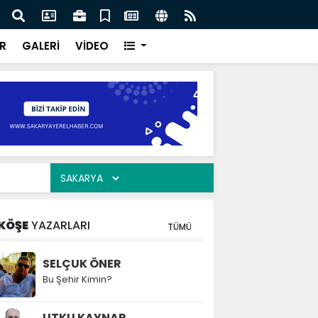
ar “Şehrimizin su yönetimini sürdürülebilir hale taşımak
Saka
oruz”
kavu
R
GALERİ
VİDEO
KÖŞE
YAZARLARI
TÜMÜ
SELÇUK ÖNER
Bu Şehir Kimin?
UTKU KAYNAR