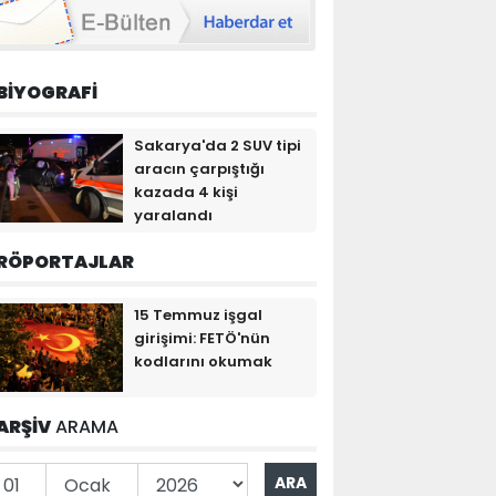
BİYOGRAFİ
Sakarya'da 2 SUV tipi
aracın çarpıştığı
kazada 4 kişi
yaralandı
RÖPORTAJLAR
15 Temmuz işgal
girişimi: FETÖ'nün
kodlarını okumak
ARŞİV
ARAMA