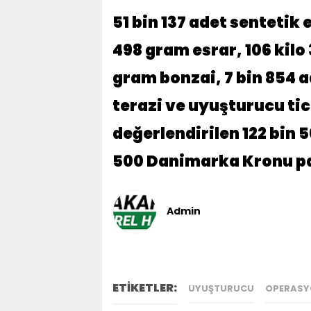
51 bin 137 adet sentetik 
498 gram esrar, 106 kil
gram bonzai, 7 bin 854 a
terazi ve uyuşturucu tic
değerlendirilen
122 bin 5
500 Danimarka Kronu
pa
Admin
ETİKETLER:
UYUŞTURUCU
OPERAS