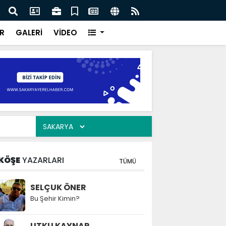
ar “Şehrimizin su yönetimini sürdürülebilir hale taşımak
Saka
oruz”
kavu
R
GALERİ
VİDEO
KÖŞE
YAZARLARI
TÜMÜ
SELÇUK ÖNER
Bu Şehir Kimin?
UTKU KAYNAR