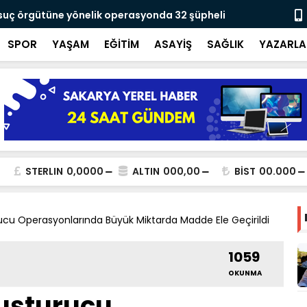
 suç örgütüne yönelik operasyonda 32 şüpheli
Yusuf Alemd
için çalışıy
SPOR
YAŞAM
EĞİTİM
ASAYİŞ
SAĞLIK
YAZARLA
STERLIN
0,0000
ALTIN
000,00
BİST
00.000
ucu Operasyonlarında Büyük Miktarda Madde Ele Geçirildi
1059
OKUNMA
uşturucu