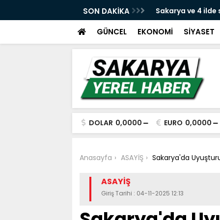
e yeni dava açıldı
SON DAKİKA
Sakarya ve 4 ilde
yakalandı
GÜNCEL
EKONOMİ
SİYASET
DOLAR
0,0000
EURO
0,0000
Anasayfa
ASAYİŞ
Sakarya'da Uyuştur
ASAYİŞ
Giriş Tarihi : 04-11-2025 12:13
Sakarya'da Uy