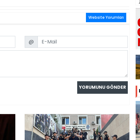
Website Yorumları
Email
@