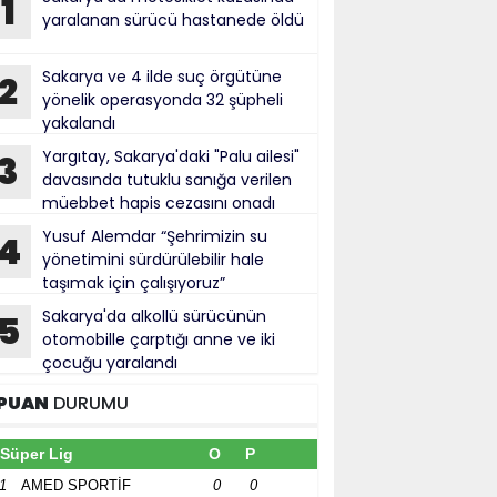
1
yaralanan sürücü hastanede öldü
Sakarya ve 4 ilde suç örgütüne
2
yönelik operasyonda 32 şüpheli
yakalandı
Yargıtay, Sakarya'daki "Palu ailesi"
3
davasında tutuklu sanığa verilen
müebbet hapis cezasını onadı
Yusuf Alemdar “Şehrimizin su
4
yönetimini sürdürülebilir hale
taşımak için çalışıyoruz”
Sakarya'da alkollü sürücünün
5
otomobille çarptığı anne ve iki
çocuğu yaralandı
PUAN
DURUMU
Süper Lig
O
P
1
AMED SPORTİF
0
0