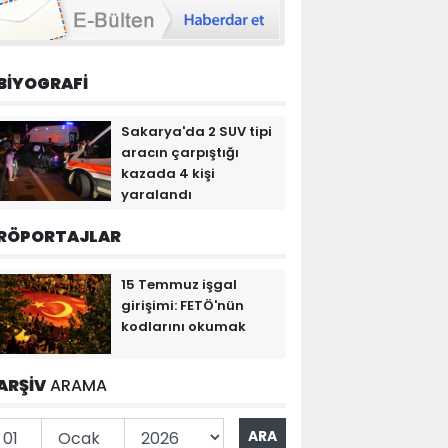
BİYOGRAFİ
Sakarya'da 2 SUV tipi
aracın çarpıştığı
kazada 4 kişi
yaralandı
RÖPORTAJLAR
15 Temmuz işgal
girişimi: FETÖ'nün
kodlarını okumak
ARŞİV
ARAMA