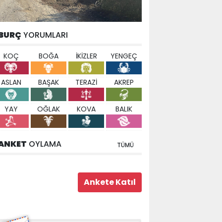
BURÇ
YORUMLARI
KOÇ
BOĞA
İKİZLER
YENGEÇ
ASLAN
BAŞAK
TERAZİ
AKREP
YAY
OĞLAK
KOVA
BALIK
ANKET
OYLAMA
TÜMÜ