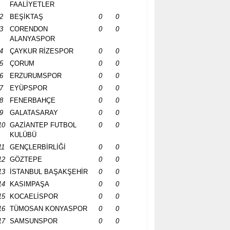
FAALİYETLER
2
BEŞİKTAŞ
0
0
3
CORENDON
0
0
ALANYASPOR
4
ÇAYKUR RİZESPOR
0
0
5
ÇORUM
0
0
6
ERZURUMSPOR
0
0
7
EYÜPSPOR
0
0
8
FENERBAHÇE
0
0
9
GALATASARAY
0
0
10
GAZİANTEP FUTBOL
0
0
KULÜBÜ
11
GENÇLERBİRLİĞİ
0
0
12
GÖZTEPE
0
0
13
İSTANBUL BAŞAKŞEHİR
0
0
14
KASIMPAŞA
0
0
15
KOCAELİSPOR
0
0
16
TÜMOSAN KONYASPOR
0
0
17
SAMSUNSPOR
0
0