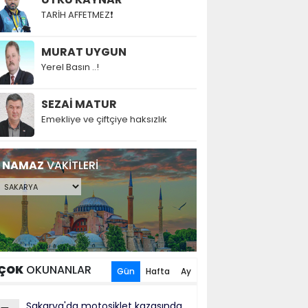
TARİH AFFETMEZ❗
MURAT UYGUN
Yerel Basın ..!
SEZAİ MATUR
Emekliye ve çiftçiye haksızlık
NAMAZ
VAKİTLERİ
ÇOK
OKUNANLAR
Gün
Hafta
Ay
Sakarya'da motosiklet kazasında