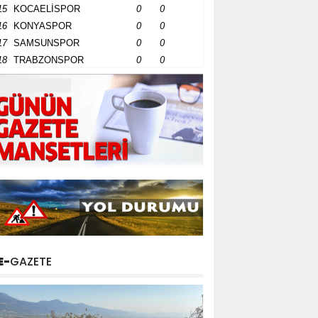
15
KOCAELİSPOR
0
0
16
KONYASPOR
0
0
17
SAMSUNSPOR
0
0
18
TRABZONSPOR
0
0
E-
GAZETE