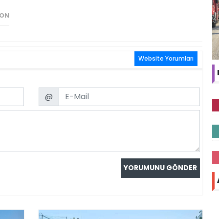
YON
Website Yorumları
Email
@