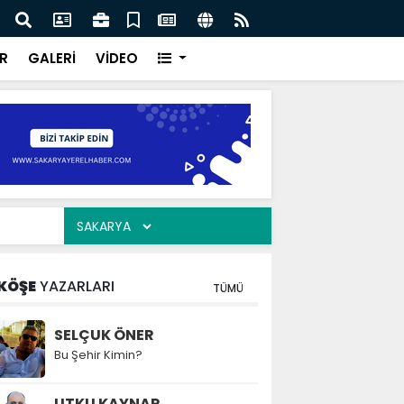
ılarının zamana karşı yarışı faciaların önüne geçti
Serd
ve Eğ
R
GALERİ
VİDEO
KÖŞE
YAZARLARI
TÜMÜ
SELÇUK ÖNER
Bu Şehir Kimin?
UTKU KAYNAR