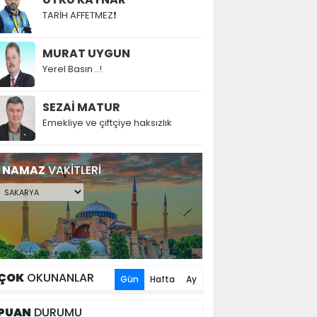
TARİH AFFETMEZ❗
MURAT UYGUN
Yerel Basın ..!
SEZAİ MATUR
Emekliye ve çiftçiye haksızlık
NAMAZ
VAKİTLERİ
ÇOK
OKUNANLAR
Gün
Hafta
Ay
PUAN
DURUMU