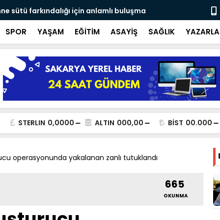
ne sütü farkındalığı için anlamlı buluşma
Ateş savaşç
SPOR
YAŞAM
EĞİTİM
ASAYİŞ
SAĞLIK
YAZARLA
STERLIN
0,0000
ALTIN
000,00
BİST
00.000
ucu operasyonunda yakalanan zanlı tutuklandı
665
OKUNMA
uşturucu