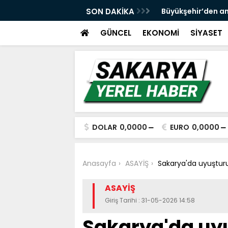
 ve spor yatırımlarını hayata geçirmeye
SON DAKİKA
Büyükşehir’den an
GÜNCEL
EKONOMİ
SİYASET
DOLAR
0,0000
EURO
0,0000
Anasayfa
ASAYİŞ
Sakarya'da uyuştur
ASAYİŞ
Giriş Tarihi : 31-05-2026 14:58
Sakarya'da uy