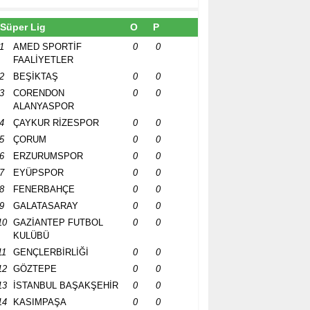
Süper Lig
O
P
1
AMED SPORTİF
0
0
FAALİYETLER
2
BEŞİKTAŞ
0
0
3
CORENDON
0
0
ALANYASPOR
4
ÇAYKUR RİZESPOR
0
0
5
ÇORUM
0
0
6
ERZURUMSPOR
0
0
7
EYÜPSPOR
0
0
8
FENERBAHÇE
0
0
9
GALATASARAY
0
0
10
GAZİANTEP FUTBOL
0
0
KULÜBÜ
11
GENÇLERBİRLİĞİ
0
0
12
GÖZTEPE
0
0
13
İSTANBUL BAŞAKŞEHİR
0
0
14
KASIMPAŞA
0
0