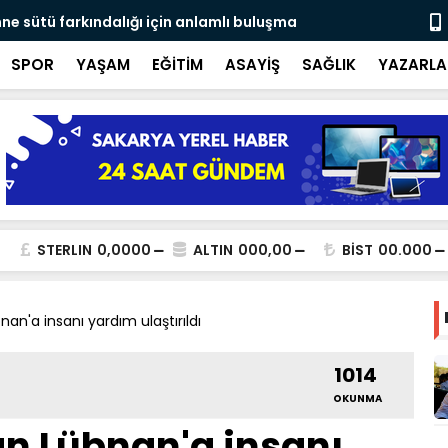
ne sütü farkındalığı için anlamlı buluşma
Ateş savaşç
SPOR
YAŞAM
EĞİTİM
ASAYİŞ
SAĞLIK
YAZARLA
STERLIN
0,0000
ALTIN
000,00
BİST
00.000
an'a insanı yardım ulaştırıldı
1014
OKUNMA
n Lübnan'a insanı