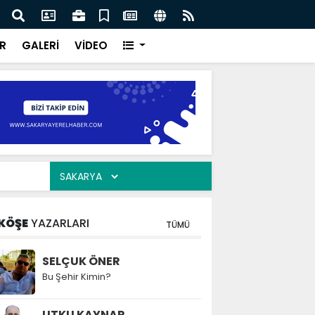
ılarının zamana karşı yarışı faciaların önüne geçti
Serd
ve Eğ
R
GALERİ
VİDEO
KÖŞE
YAZARLARI
TÜMÜ
SELÇUK ÖNER
Bu Şehir Kimin?
UTKU KAYNAR