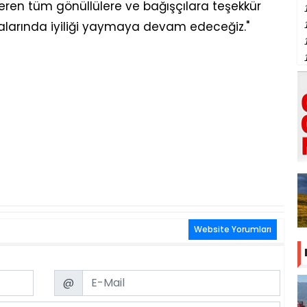
veren tüm gönüllülere ve bağışçılara teşekkür
yalarında iyiliği yaymaya devam edeceğiz."
Website Yorumları
Email
@