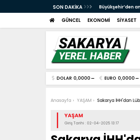
 ve spor yatırımlarını hayata geçirmeye
SON DAKİKA
Büyükşehir’den an
GÜNCEL
EKONOMİ
SİYASET
DOLAR
0,0000
EURO
0,0000
Anasayfa
YAŞAM
Sakarya İHH'dan Lübn
YAŞAM
Giriş Tarihi : 02-04-2025 13:17
Sakarya İHH'da