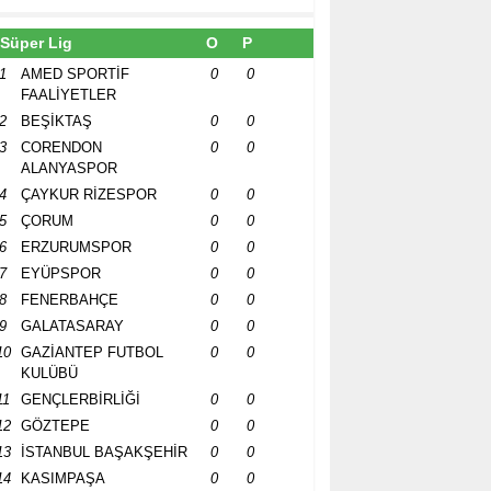
Süper Lig
O
P
1
AMED SPORTİF
0
0
FAALİYETLER
2
BEŞİKTAŞ
0
0
3
CORENDON
0
0
ALANYASPOR
4
ÇAYKUR RİZESPOR
0
0
5
ÇORUM
0
0
6
ERZURUMSPOR
0
0
7
EYÜPSPOR
0
0
8
FENERBAHÇE
0
0
9
GALATASARAY
0
0
10
GAZİANTEP FUTBOL
0
0
KULÜBÜ
11
GENÇLERBİRLİĞİ
0
0
12
GÖZTEPE
0
0
13
İSTANBUL BAŞAKŞEHİR
0
0
14
KASIMPAŞA
0
0