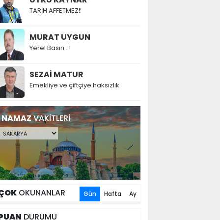
TARİH AFFETMEZ❗
MURAT UYGUN
Yerel Basın ..!
SEZAİ MATUR
Emekliye ve çiftçiye haksızlık
NAMAZ
VAKİTLERİ
ÇOK
OKUNANLAR
Gün
Hafta
Ay
PUAN
DURUMU