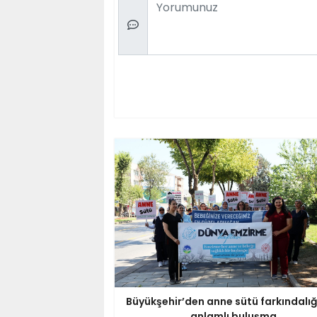
Comment
Büyükşehir’den anne sütü farkındalığı
anlamlı buluşma