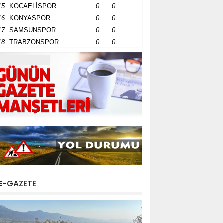
15
KOCAELİSPOR
0
0
16
KONYASPOR
0
0
17
SAMSUNSPOR
0
0
18
TRABZONSPOR
0
0
E-
GAZETE