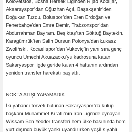
Kolovetsios, Bosna Hersek Liginden Rijad Kobiljar,
Aksarayspor’dan Oğuzhan Açıl, Başakşehir’den
Doğukan Tuzcu, Boluspor’dan Eren Erdoğan ve
Fenerbahçe’den Emre Demir, Trabzonspor’dan
Abdurrahman Bayram, Beşiktaş’tan Göktuğ Baytekin,
Karagümrük’ten Salih Dursun Polonya’dan Łukasz
Zwoliński, Kocaelispor’dan Vukoviç’in yanı sıra genç
oyuncu Umechi Akuazaoku’yu kadrosuna katan
Sakaryaspor ligde geride kalan 4 haftanın ardından
yeniden transfer harekatı başlattı.
NOKTA ATIŞI YAPAMADIK
İki yabancı forveti bulunan Sakaryaspor’da kulüp
başkanı Muhammet Kıratlı’nın İran Ligi’nde oynayan
Wissam Ben Yedder transferi hem ülke basınında hem
yurt dışında büyük yankı uyandırırken yeşil siyahlı