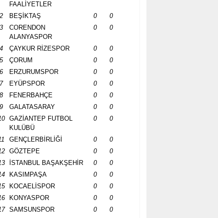
FAALİYETLER
2
BEŞİKTAŞ
0
0
3
CORENDON
0
0
ALANYASPOR
4
ÇAYKUR RİZESPOR
0
0
5
ÇORUM
0
0
6
ERZURUMSPOR
0
0
7
EYÜPSPOR
0
0
8
FENERBAHÇE
0
0
9
GALATASARAY
0
0
10
GAZİANTEP FUTBOL
0
0
KULÜBÜ
11
GENÇLERBİRLİĞİ
0
0
12
GÖZTEPE
0
0
13
İSTANBUL BAŞAKŞEHİR
0
0
14
KASIMPAŞA
0
0
15
KOCAELİSPOR
0
0
16
KONYASPOR
0
0
17
SAMSUNSPOR
0
0