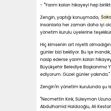
- "Yarım kalan hikayeyi hep birli
Zengin, yaptığı konuşmada,
Sak
insanlarla her zaman daha iyi ola
yönetim kurulu üyelerine teşekkür 
Hiç kimsenin art niyetli olmadığını
günler bizi bekliyor. Bu işe inan
nasip ederse yarım kalan hikayeyi
Büyükşehir Belediye Başkanımız Y
ediyorum. Güzel günler yakında."
Zengin'in yönetim kurulunda şu isi
"Necmettin Kırık, Süleyman Uzunoğlu
Abdulhamid Haldızoğlu, Ali Kestan