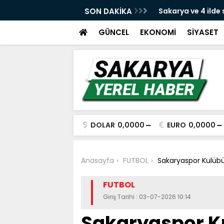
e yeni dava açıldı
SON DAKİKA
Sakarya ve 4 ilde
yakalandı
GÜNCEL
EKONOMİ
SİYASET
DOLAR
0,0000
EURO
0,0000
Anasayfa
FUTBOL
Sakaryaspor Kulübü
FUTBOL
Giriş Tarihi : 03-07-2026 10:14
Sakaryaspor K