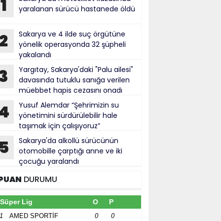
1
yaralanan sürücü hastanede öldü
Sakarya ve 4 ilde suç örgütüne
2
yönelik operasyonda 32 şüpheli
yakalandı
Yargıtay, Sakarya'daki "Palu ailesi"
3
davasında tutuklu sanığa verilen
müebbet hapis cezasını onadı
Yusuf Alemdar “Şehrimizin su
4
yönetimini sürdürülebilir hale
taşımak için çalışıyoruz”
Sakarya'da alkollü sürücünün
5
otomobille çarptığı anne ve iki
çocuğu yaralandı
PUAN
DURUMU
Süper Lig
O
P
1
AMED SPORTİF
0
0