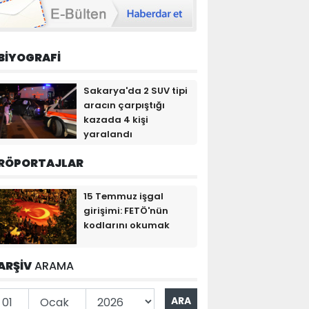
BİYOGRAFİ
Sakarya'da 2 SUV tipi
aracın çarpıştığı
kazada 4 kişi
yaralandı
RÖPORTAJLAR
15 Temmuz işgal
girişimi: FETÖ'nün
kodlarını okumak
ARŞİV
ARAMA