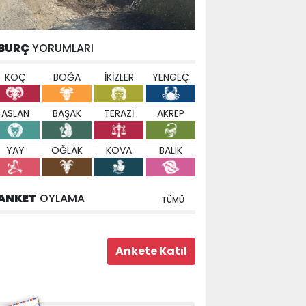
BURÇ
YORUMLARI
KOÇ
BOĞA
İKİZLER
YENGEÇ
ASLAN
BAŞAK
TERAZİ
AKREP
YAY
OĞLAK
KOVA
BALIK
ANKET
OYLAMA
TÜMÜ