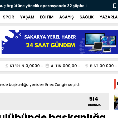
 suç örgütüne yönelik operasyonda 32 şüpheli
Yusuf Alemd
için çalışıy
SPOR
YAŞAM
EĞİTİM
ASAYİŞ
SAĞLIK
YAZARLA
STERLIN
0,0000
ALTIN
000,00
BİST
00.000
nde başkanlığa yeniden Enes Zengin seçildi
514
OKUNMA
ulübünde başkanlığa