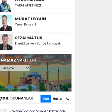
TARİH AFFETMEZ❗
MURAT UYGUN
Yerel Basın ..!
SEZAİ MATUR
Emekliye ve çiftçiye haksızlık
NAMAZ
VAKİTLERİ
ÇOK
OKUNANLAR
Gün
Hafta
Ay
Sakarya'da motosiklet kazasında