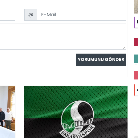
Email
@