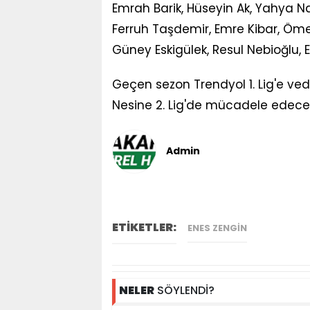
Emrah Barik, Hüseyin Ak, Yahya Na
Ferruh Taşdemir, Emre Kibar, Ömer
Güney Eskigülek, Resul Nebioğlu, E
Geçen sezon Trendyol 1. Lig'e v
Nesine 2. Lig'de mücadele edece
Admin
ETİKETLER:
ENES ZENGIN
NELER
SÖYLENDİ?