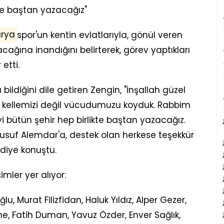
kte baştan yazacağız"
arya
spor'un kentin evlatlarıyla, gönül veren
cağına inandığını belirterek, görev yaptıkları
etti.
 bildiğini dile getiren Zengin, "İnşallah güzel
dık, kellemizi değil vücudumuzu koyduk. Rabbim
 bütün şehir hep birlikte baştan yazacağız.
usuf Alemdar'a, destek olan herkese teşekkür
 diye konuştu.
mler yer alıyor:
, Murat Filizfidan, Haluk Yıldız, Alper Gezer,
e, Fatih Duman, Yavuz Özder, Enver Sağlık,