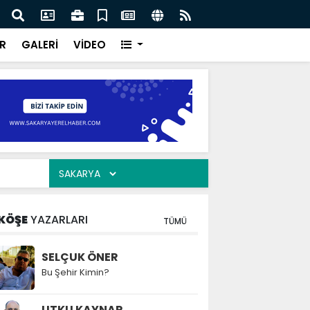
ar “Şehrimizin su yönetimini sürdürülebilir hale taşımak
Saka
oruz”
kavu
R
GALERİ
VİDEO
KÖŞE
YAZARLARI
TÜMÜ
SELÇUK ÖNER
Bu Şehir Kimin?
UTKU KAYNAR