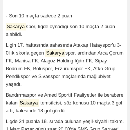
- Son 10 maçta sadece 2 puan
Sakarya
spor, ligde oynadığı son 10 maçta 2 puan
alabildi.
Ligin 17. haftasında sahasında Atakaş Hatayspor'u 3-
0'lık skorla geçen
Sakarya
spor, ardından Arca Çorum
FK, Manisa FK, Alagöz Holding Iğdır FK, Sipay
Bodrum FK, Boluspor, Erzurumspor FK, Atko Grup
Pendikspor ve Sivasspor maçlarında mağlubiyet
yaşadı.
Bandırmaspor ve Amed Sportif Faaliyetler ile berabere
kalan
Sakarya
temsilcisi, söz konusu 10 maçta 3 gol
attı, kalesinde 18 gol gördü.
Ligde 24 puanla 18. sırada bulunan yeşil-siyahlı takım,
1 Mart Pazar günü saat 20.00'de SMS Grup Sarıyer'i