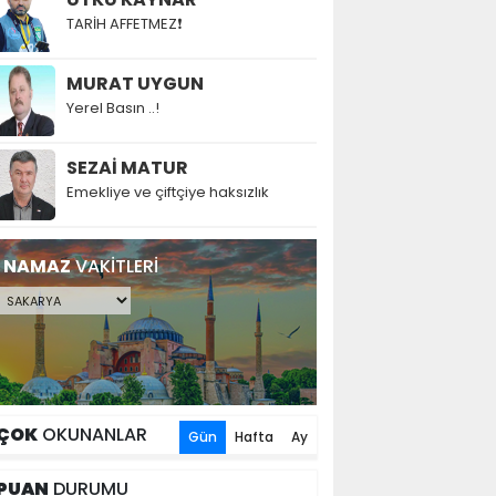
TARİH AFFETMEZ❗
MURAT UYGUN
Yerel Basın ..!
SEZAİ MATUR
Emekliye ve çiftçiye haksızlık
NAMAZ
VAKİTLERİ
ÇOK
OKUNANLAR
Gün
Hafta
Ay
PUAN
DURUMU