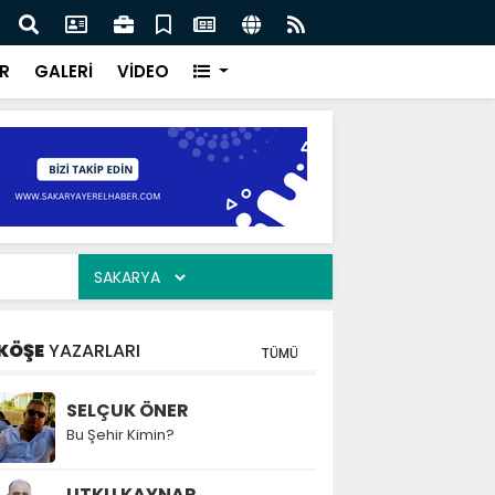
ar “Şehrimizin su yönetimini sürdürülebilir hale taşımak
Saka
oruz”
kavu
R
GALERİ
VİDEO
KÖŞE
YAZARLARI
TÜMÜ
SELÇUK ÖNER
Bu Şehir Kimin?
UTKU KAYNAR