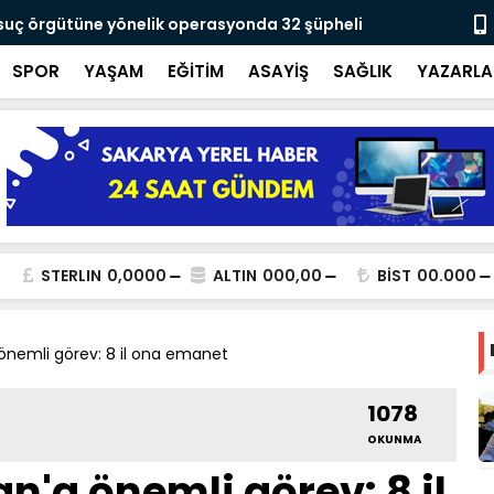
 suç örgütüne yönelik operasyonda 32 şüpheli
Yusuf Alemd
için çalışıy
SPOR
YAŞAM
EĞİTİM
ASAYİŞ
SAĞLIK
YAZARLA
STERLIN
0,0000
ALTIN
000,00
BİST
00.000
a önemli görev: 8 il ona emanet
1078
OKUNMA
an'a önemli görev: 8 il