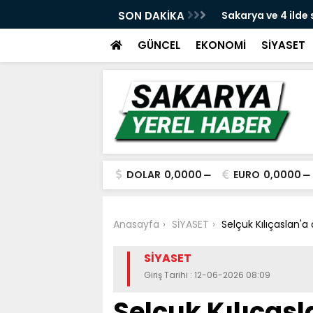
e yeni dava açıldı
SON DAKİKA
Sakarya ve 4 ilde
yakalandı
GÜNCEL
EKONOMİ
SİYASET
DOLAR
0,0000
EURO
0,0000
Anasayfa
SİYASET
Selçuk Kılıçaslan'
SİYASET
Giriş Tarihi : 12-06-2026 08:09
Selçuk Kılıçasl