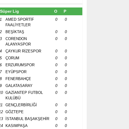
Süper Lig
O
P
1
AMED SPORTİF
0
0
FAALİYETLER
2
BEŞİKTAŞ
0
0
3
CORENDON
0
0
ALANYASPOR
4
ÇAYKUR RİZESPOR
0
0
5
ÇORUM
0
0
6
ERZURUMSPOR
0
0
7
EYÜPSPOR
0
0
8
FENERBAHÇE
0
0
9
GALATASARAY
0
0
10
GAZİANTEP FUTBOL
0
0
KULÜBÜ
11
GENÇLERBİRLİĞİ
0
0
12
GÖZTEPE
0
0
13
İSTANBUL BAŞAKŞEHİR
0
0
14
KASIMPAŞA
0
0