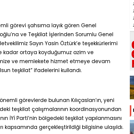
emli görevi şahsıma layık gören Genel
ğlu’na ve Teşkilat İşlerinden Sorumlu Genel
etvekilimiz Sayın Yasin Öztürk’e teşekkürlerimi
e kadar ortaya koyduğumuz azim ve
Parti’mize ve memlekete hizmet etmeye devam
lsun teşkilat” ifadelerini kullandı.
r önemli görevlerde bulunan Kılıçaslan’ın, yeni
deki teşkilat çalışmalarının koordinasyonundan
ın İYİ Parti’nin bölgedeki teşkilat yapılanmasını
kapsamında gerçekleştirildiği bilgisine ulaşıldı.