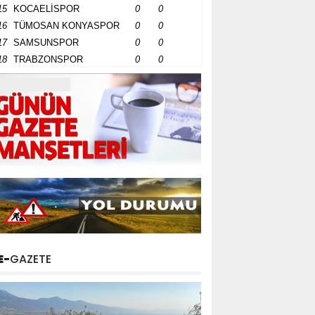
15
KOCAELİSPOR
0
0
16
TÜMOSAN KONYASPOR
0
0
17
SAMSUNSPOR
0
0
18
TRABZONSPOR
0
0
E-
GAZETE