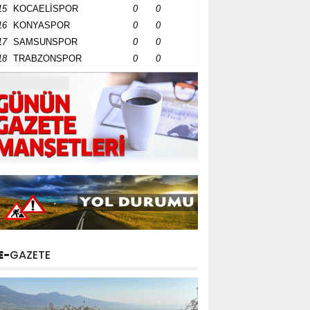
15
KOCAELİSPOR
0
0
16
KONYASPOR
0
0
17
SAMSUNSPOR
0
0
18
TRABZONSPOR
0
0
E-
GAZETE