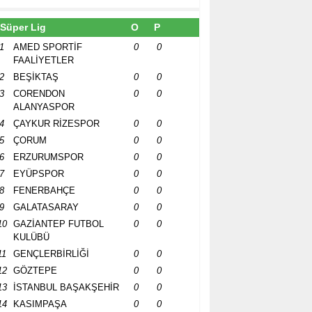
Süper Lig
O
P
1
AMED SPORTİF
0
0
FAALİYETLER
2
BEŞİKTAŞ
0
0
3
CORENDON
0
0
ALANYASPOR
4
ÇAYKUR RİZESPOR
0
0
5
ÇORUM
0
0
6
ERZURUMSPOR
0
0
7
EYÜPSPOR
0
0
8
FENERBAHÇE
0
0
9
GALATASARAY
0
0
10
GAZİANTEP FUTBOL
0
0
KULÜBÜ
11
GENÇLERBİRLİĞİ
0
0
12
GÖZTEPE
0
0
13
İSTANBUL BAŞAKŞEHİR
0
0
14
KASIMPAŞA
0
0