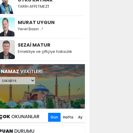
TARİH AFFETMEZ❗
MURAT UYGUN
Yerel Basın ..!
SEZAİ MATUR
Emekliye ve çiftçiye haksızlık
NAMAZ
VAKİTLERİ
ÇOK
OKUNANLAR
Gün
Hafta
Ay
PUAN
DURUMU