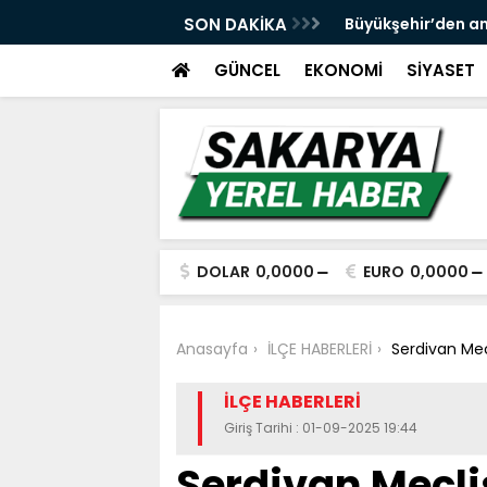
 ve spor yatırımlarını hayata geçirmeye
SON DAKİKA
Büyükşehir’den an
GÜNCEL
EKONOMİ
SİYASET
DOLAR
0,0000
EURO
0,0000
Anasayfa
İLÇE HABERLERİ
Serdivan Mec
İLÇE HABERLERİ
Giriş Tarihi : 01-09-2025 19:44
Serdivan Meclis