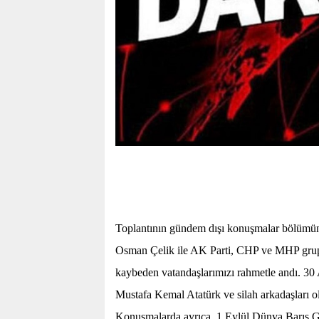
Toplantının gündem dışı konuşmalar bölümünde
Osman Çelik ile AK Parti, CHP ve MHP grup
kaybeden vatandaşlarımızı rahmetle andı. 30 
Mustafa Kemal Atatürk ve silah arkadaşları ol
Konuşmalarda ayrıca, 1 Eylül Dünya Barış Gü