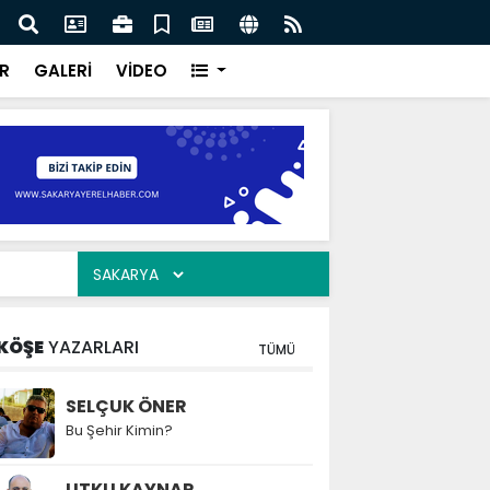
ılarının zamana karşı yarışı faciaların önüne geçti
Serd
ve Eğ
R
GALERİ
VİDEO
KÖŞE
YAZARLARI
TÜMÜ
SELÇUK ÖNER
Bu Şehir Kimin?
UTKU KAYNAR