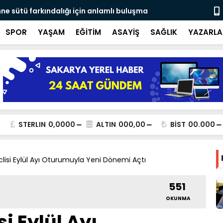
ne sütü farkındalığı için anlamlı buluşma
Ateş savaşç
SPOR
YAŞAM
EĞİTİM
ASAYİŞ
SAĞLIK
YAZARLA
STERLIN
0,0000
ALTIN
000,00
BİST
00.000
lisi Eylül Ayı Oturumuyla Yeni Dönemi Açtı
551
OKUNMA
i Eylül Ayı