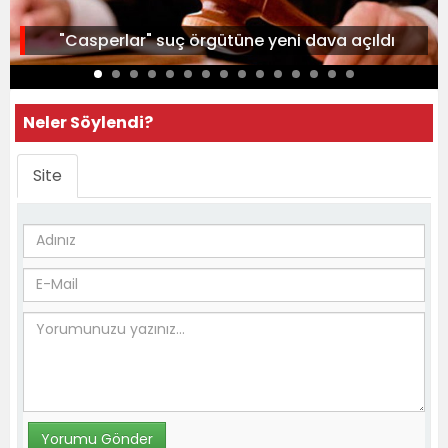
"Casperlar" suç örgütüne yeni dava açıldı
Neler Söylendi?
Site