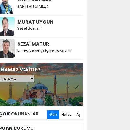
TARİH AFFETMEZ❗
MURAT UYGUN
Yerel Basın ..!
SEZAİ MATUR
Emekliye ve çiftçiye haksızlık
NAMAZ
VAKİTLERİ
ÇOK
OKUNANLAR
Gün
Hafta
Ay
PUAN
DURUMU