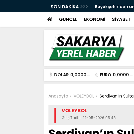
 ve spor yatırımlarını hayata geçirmeye
SON DAKİKA
Büyükşehir’den an
GÜNCEL
EKONOMİ
SİYASET
DOLAR
0,0000
EURO
0,0000
Anasayfa
VOLEYBOL
Serdivan’ın Sulta
VOLEYBOL
Giriş Tarihi : 12-05-2026 05:48
Serdivan’ın Sul