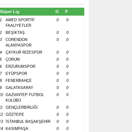
Süper Lig
O
P
1
AMED SPORTİF
0
0
FAALİYETLER
2
BEŞİKTAŞ
0
0
3
CORENDON
0
0
ALANYASPOR
4
ÇAYKUR RİZESPOR
0
0
5
ÇORUM
0
0
6
ERZURUMSPOR
0
0
7
EYÜPSPOR
0
0
8
FENERBAHÇE
0
0
9
GALATASARAY
0
0
10
GAZİANTEP FUTBOL
0
0
KULÜBÜ
11
GENÇLERBİRLİĞİ
0
0
12
GÖZTEPE
0
0
13
İSTANBUL BAŞAKŞEHİR
0
0
14
KASIMPAŞA
0
0