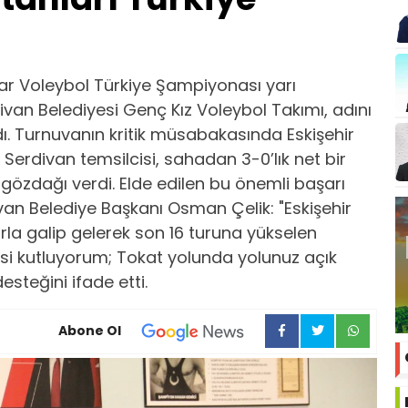
ar Voleybol Türkiye Şampiyonası yarı
rdivan Belediyesi Genç Kız Voleybol Takımı, adını
ı. Turnuvanın kritik müsabakasında Eskişehir
en Serdivan temsilcisi, sahadan 3-0’lık net bir
e gözdağı verdi. Elde edilen bu önemli başarı
van Belediye Başkanı Osman Çelik: "Eskişehir
korla galip gelerek son 16 turuna yükselen
esi kutluyorum; Tokat yolunda yolunuz açık
esteğini ifade etti.
Abone Ol