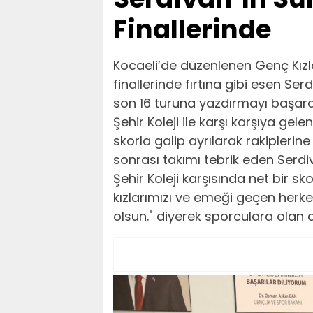
Finallerinde
Kocaeli’de düzenlenen Genç Kızl
finallerinde fırtına gibi esen Se
son 16 turuna yazdırmayı başard
Şehir Koleji ile karşı karşıya gel
skorla galip ayrılarak rakiplerin
sonrası takımı tebrik eden Serdi
Şehir Koleji karşısında net bir s
kızlarımızı ve emeği geçen herk
olsun." diyerek sporculara olan d