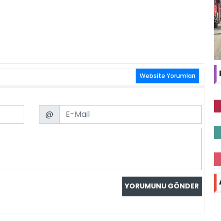
Website Yorumları
Email
@