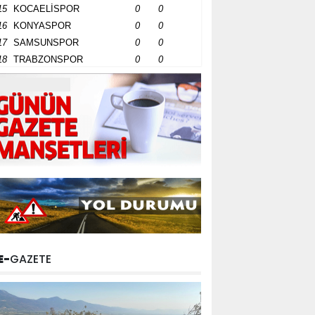
15
KOCAELİSPOR
0
0
16
KONYASPOR
0
0
17
SAMSUNSPOR
0
0
18
TRABZONSPOR
0
0
E-
GAZETE