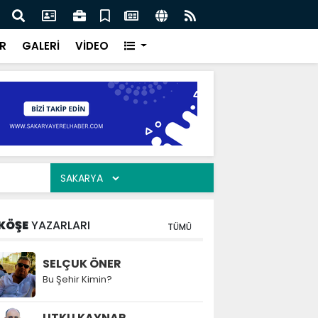
ılarının zamana karşı yarışı faciaların önüne geçti
Serd
ve Eğ
R
GALERİ
VİDEO
KÖŞE
YAZARLARI
TÜMÜ
SELÇUK ÖNER
Bu Şehir Kimin?
UTKU KAYNAR