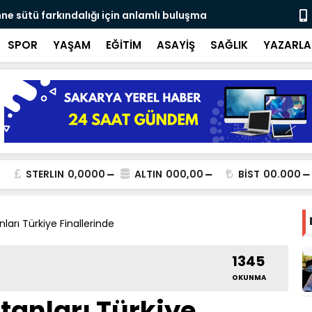
ne sütü farkındalığı için anlamlı buluşma
Ateş savaşç
SPOR
YAŞAM
EĞİTİM
ASAYİŞ
SAĞLIK
YAZARLA
STERLIN
0,0000
ALTIN
000,00
BİST
00.000
nları Türkiye Finallerinde
1345
OKUNMA
tanları Türkiye