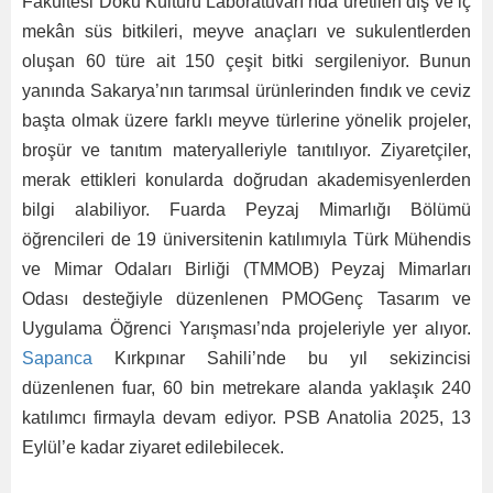
Fakültesi Doku Kültürü Laboratuvarı’nda üretilen dış ve iç
mekân süs bitkileri, meyve anaçları ve sukulentlerden
oluşan 60 türe ait 150 çeşit bitki sergileniyor. Bunun
yanında Sakarya’nın tarımsal ürünlerinden fındık ve ceviz
başta olmak üzere farklı meyve türlerine yönelik projeler,
broşür ve tanıtım materyalleriyle tanıtılıyor. Ziyaretçiler,
merak ettikleri konularda doğrudan akademisyenlerden
bilgi alabiliyor. Fuarda Peyzaj Mimarlığı Bölümü
öğrencileri de 19 üniversitenin katılımıyla Türk Mühendis
ve Mimar Odaları Birliği (TMMOB) Peyzaj Mimarları
Odası desteğiyle düzenlenen PMOGenç Tasarım ve
Uygulama Öğrenci Yarışması’nda projeleriyle yer alıyor.
Sapanca
Kırkpınar Sahili’nde bu yıl sekizincisi
düzenlenen fuar, 60 bin metrekare alanda yaklaşık 240
katılımcı firmayla devam ediyor. PSB Anatolia 2025, 13
Eylül’e kadar ziyaret edilebilecek.