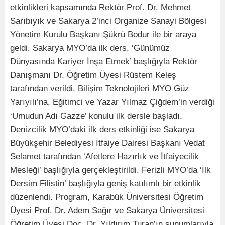
etkinlikleri kapsamında Rektör Prof. Dr. Mehmet
Sarıbıyık ve Sakarya 2’inci Organize Sanayi Bölgesi
Yönetim Kurulu Başkanı Şükrü Bodur ile bir araya
geldi. Sakarya MYO’da ilk ders, ‘Günümüz
Dünyasında Kariyer İnşa Etmek’ başlığıyla Rektör
Danışmanı Dr. Öğretim Üyesi Rüstem Keleş
tarafından verildi. Bilişim Teknolojileri MYO Güz
Yarıyılı’na, Eğitimci ve Yazar Yılmaz Çiğdem’in verdiği
‘Umudun Adı Gazze’ konulu ilk dersle başladı.
Denizcilik MYO’daki ilk ders etkinliği ise Sakarya
Büyükşehir Belediyesi İtfaiye Dairesi Başkanı Vedat
Selamet tarafından ‘Afetlere Hazırlık ve İtfaiyecilik
Mesleği’ başlığıyla gerçekleştirildi. Ferizli MYO’da ‘İlk
Dersim Filistin’ başlığıyla geniş katılımlı bir etkinlik
düzenlendi. Program, Karabük Üniversitesi Öğretim
Üyesi Prof. Dr. Adem Sağır ve Sakarya Üniversitesi
Öğretim Üyesi Doç. Dr. Yıldırım Turan’ın sunumlarıyla