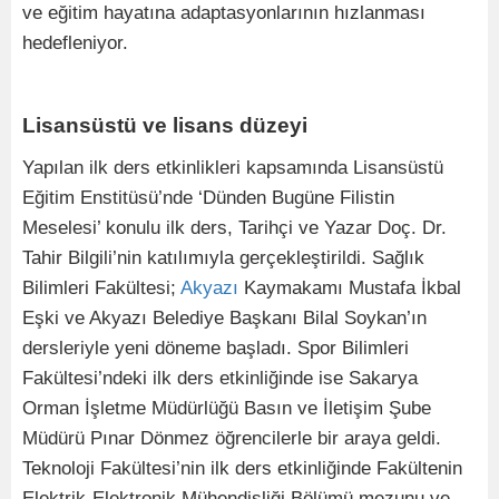
ve eğitim hayatına adaptasyonlarının hızlanması
hedefleniyor.
Lisansüstü ve lisans düzeyi
Yapılan ilk ders etkinlikleri kapsamında Lisansüstü
Eğitim Enstitüsü’nde ‘Dünden Bugüne Filistin
Meselesi’ konulu ilk ders, Tarihçi ve Yazar Doç. Dr.
Tahir Bilgili’nin katılımıyla gerçekleştirildi. Sağlık
Bilimleri Fakültesi;
Akyazı
Kaymakamı Mustafa İkbal
Eşki ve Akyazı Belediye Başkanı Bilal Soykan’ın
dersleriyle yeni döneme başladı. Spor Bilimleri
Fakültesi’ndeki ilk ders etkinliğinde ise Sakarya
Orman İşletme Müdürlüğü Basın ve İletişim Şube
Müdürü Pınar Dönmez öğrencilerle bir araya geldi.
Teknoloji Fakültesi’nin ilk ders etkinliğinde Fakültenin
Elektrik-Elektronik Mühendisliği Bölümü mezunu ve