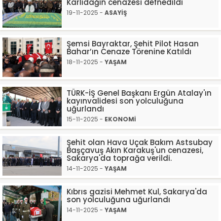
Karlıdağın cenazesi defnedildi
19-11-2025 -
ASAYİŞ
Şemsi Bayraktar, Şehit Pilot Hasan
Bahar’ın Cenaze Törenine Katıldı
18-11-2025 -
YAŞAM
TÜRK-İŞ Genel Başkanı Ergün Atalay'ın
kayınvalidesi son yolculuğuna
uğurlandı
15-11-2025 -
EKONOMİ
Şehit olan Hava Uçak Bakım Astsubay
Başçavuş Akın Karakuş'un cenazesi,
Sakarya'da toprağa verildi.
14-11-2025 -
YAŞAM
Kıbrıs gazisi Mehmet Kul, Sakarya'da
son yolculuğuna uğurlandı
14-11-2025 -
YAŞAM