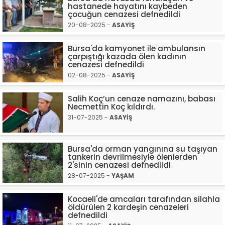
hastanede hayatını kaybeden
çocuğun cenazesi defnedildi
20-08-2025 -
ASAYİŞ
Bursa'da kamyonet ile ambulansın
çarpıştığı kazada ölen kadının
cenazesi defnedildi
02-08-2025 -
ASAYİŞ
Salih Koç’un cenaze namazını, babası
Necmettin Koç kıldırdı.
31-07-2025 -
ASAYİŞ
Bursa'da orman yangınına su taşıyan
tankerin devrilmesiyle ölenlerden
2'sinin cenazesi defnedildi
28-07-2025 -
YAŞAM
Kocaeli'de amcaları tarafından silahla
öldürülen 2 kardeşin cenazeleri
defnedildi