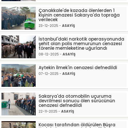
Çanakkale'de kazada ölenlerden 1
kişinin cenazesi Sakarya'da toprağa
verilecek
23-12-2025 -
ASAYİŞ
İstanbul'daki narkotik operasyonunda
şehit olan polis memurunun cenazesi
törenle memleketine uğurlandı
08-12-2025 -
ASAYİŞ
Aytekin İlmek'in cenazesi defnedildi
07-12-2025 -
ASAYİŞ
Sakarya'da otomobilin uçuruma
devrilmesi sonucu ölen sürücünün
cenazesi defnedildi
22-11-2025 -
ASAYİŞ
Kocası tarafından öldürülen Büşra