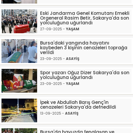
Eski Jandarma Genel Komutanı Emekli
Orgeneral Rasim Betir, Sakarya'da son
yolculuğuna uğurlandı
27-09-2025 -
YAŞAM
Bursa'daki yangında hayatını
kaybeden 3 kişinin cenazeleri toprağa
verildi
23-09-2025 -
ASAYİŞ
Spor yazarı Oğuz Dizer Sakarya'da son
yolculuğuna uğurlandı
23-09-2025 -
YAŞAM
İpek ve Abdullah Barış Genç'in
cenazeleri Sakarya'da defnedildi
13-09-2025 -
ASAYİŞ
Bursa'da havuzda fenalaşan ve