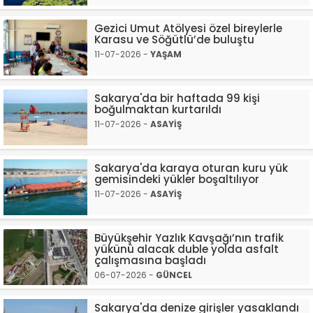
Gezici Umut Atölyesi özel bireylerle
Karasu ve Söğütlü’de buluştu
11-07-2026 -
YAŞAM
Sakarya'da bir haftada 99 kişi
boğulmaktan kurtarıldı
11-07-2026 -
ASAYİŞ
Sakarya'da karaya oturan kuru yük
gemisindeki yükler boşaltılıyor
11-07-2026 -
ASAYİŞ
Büyükşehir Yazlık Kavşağı’nın trafik
yükünü alacak duble yolda asfalt
çalışmasına başladı
06-07-2026 -
GÜNCEL
Sakarya'da denize girişler yasaklandı