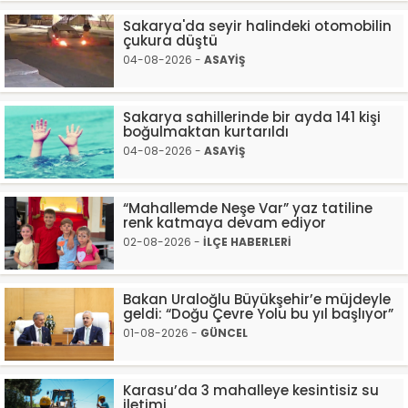
Sakarya'da seyir halindeki otomobilin
çukura düştü
04-08-2026 -
ASAYİŞ
Sakarya sahillerinde bir ayda 141 kişi
boğulmaktan kurtarıldı
04-08-2026 -
ASAYİŞ
“Mahallemde Neşe Var” yaz tatiline
renk katmaya devam ediyor
02-08-2026 -
İLÇE HABERLERİ
Bakan Uraloğlu Büyükşehir’e müjdeyle
geldi: “Doğu Çevre Yolu bu yıl başlıyor”
01-08-2026 -
GÜNCEL
Karasu’da 3 mahalleye kesintisiz su
iletimi