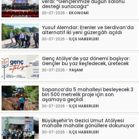
verdi: “Gençlerimize düğün salonu
desteği sunacağız”
30-07-2026 -
EKONOMİ
Yusuf Alemdar: Erenler ve Serdivan’da
alternatif iki yeni güzergâh açıldı
30-07-2026 -
İLÇE HABERLERİ
Genç Atölye’de yaz dönemi başlıyor:
Gençler bu yaz keşfedecek, üretecek
30-07-2026 -
YAŞAM
Sapanca’da 5 mahalleyi besleyecek 3
bin 500 metrelik proje için son
aşamaya geçildi
30-07-2026 -
İLÇE HABERLERİ
Büyükşehir’in Gezici Umut Atölyesi
mahalle mahalle gönüllere dokunuyor
30-07-2026 -
İLÇE HABERLERİ