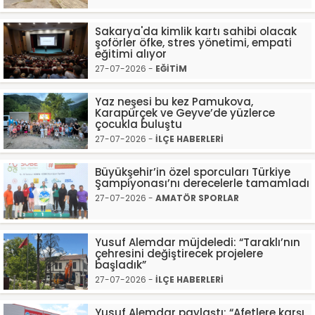
Sakarya'da kimlik kartı sahibi olacak
şoförler öfke, stres yönetimi, empati
eğitimi alıyor
27-07-2026 -
EĞİTİM
Yaz neşesi bu kez Pamukova,
Karapürçek ve Geyve’de yüzlerce
çocukla buluştu
27-07-2026 -
İLÇE HABERLERİ
Büyükşehir’in özel sporcuları Türkiye
Şampiyonası’nı derecelerle tamamladı
27-07-2026 -
AMATÖR SPORLAR
Yusuf Alemdar müjdeledi: “Taraklı’nın
çehresini değiştirecek projelere
başladık”
27-07-2026 -
İLÇE HABERLERİ
Yusuf Alemdar paylaştı: “Afetlere karşı