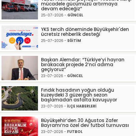
mücadele gücümüzü artırmaya
devam edeceğiz”
25-07-2026 -
GÜNCEL
YKS tercih döneminde Büyükşehir'den
ücretsiz rehberlik desteği
25-07-2026 -
EĞİTİM
Başkan Alemdar: “Türkiye’yi hayran
bırakacak projede 2’nci adıma
geçiyoruz”
23-07-2026 -
GÜNCEL
Fındık hasadının yoğun olduğu
kuzeydeki 3 güzergah sezon
başlamadan asfalta kavuşuyor
23-07-2026 -
İLÇE HABERLERİ
Büyükşehir’den 30 Ağustos Zafer
Bayramı’na özel dev futbol turnuvası
23-07-2026 -
FUTBOL