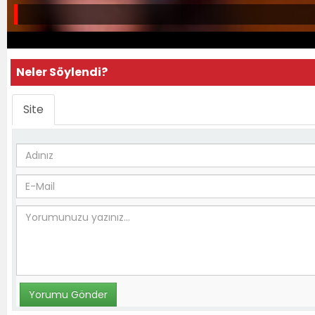
Neler Söylendi?
Site