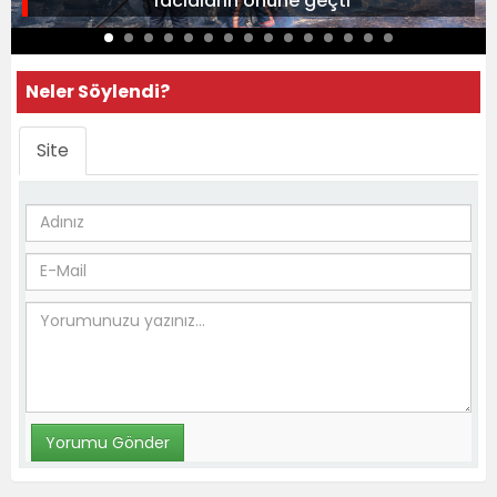
faciaların önüne geçti
Neler Söylendi?
Site